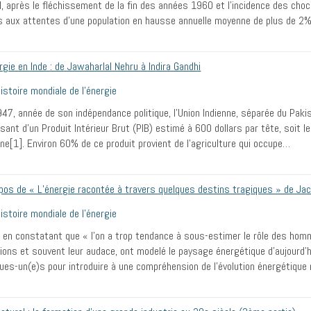
l, après le fléchissement de la fin des années 1960 et l’incidence des ch
s aux attentes d’une population en hausse annuelle moyenne de plus de 2
rgie en Inde : de Jawaharlal Nehru à Indira Gandhi
istoire mondiale de l’énergie
47, année de son indépendance politique, l’Union Indienne, séparée du Paki
sant d’un Produit Intérieur Brut (PIB) estimé à 600 dollars par tête, soit l
ine[1]. Environ 60% de ce produit provient de l’agriculture qui occupe…
pos de « L’énergie racontée à travers quelques destins tragiques » de Ja
istoire mondiale de l’énergie
 en constatant que « l’on a trop tendance à sous-estimer le rôle des hom
tions et souvent leur audace, ont modelé le paysage énergétique d’aujourd’h
ues-un(e)s pour introduire à une compréhension de l’évolution énergétique m