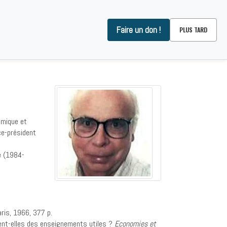
Faire un don !
PLUS TARD
OMMES-NOUS ?
CONTACT
omique et
ice-président
e (1984-
aris, 1966, 377 p.
vrent-elles des enseignements utiles ?
Economies et