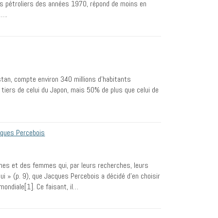
ocs pétroliers des années 1970, répond de moins en
%….
stan, compte environ 340 millions d’habitants
e tiers de celui du Japon, mais 50% de plus que celui de
cques Percebois
mes et des femmes qui, par leurs recherches, leurs
ui » (p. 9), que Jacques Percebois a décidé d’en choisir
ondiale[1]. Ce faisant, il…