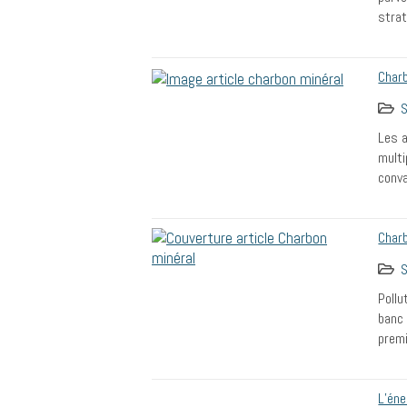
strat
Charb
S
Les a
multi
conva
Charb
S
Pollu
banc 
premi
L’éne