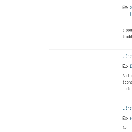
S
H
L’ind
a pou
tradi
L’éne
E
Au to
écono
de 5 
L’éne
H
Avec 