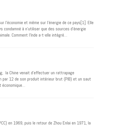
ur l’économie et même sur l’énergie de ce pays[1]. Elle
ays condamné à n’utiliser que des sources d’énergie
nimale. Comment l’Inde a-t-elle intégré…
g, la Chine venait d’effectuer un rattrapage
 par 12 de son produit intérieur brut (PIB) et un saut
ent économique…
PCC) en 1969, puis le retour de Zhou Enlai en 1971, la