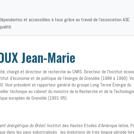
ndépendantes et accessibles à tous grâce au travail de l'association A3E.
IQUES
AUTEURS
INSTITUTIONS
BIBLIOGRAPHIES
QUI S
ualité.
UX Jean-Marie
hé, chargé et directeur de recherche au CNRS. Directeur de l’Institut écon
nstitut d’économie et de politique de l’énergie de Grenoble (1988 à 1990). V
0. Vice-président et rapporteur général du groupe Long Terme Énergie du
iller technique au cabinet du ministre de la Recherche et de la Technologi
ifique européen de Grenoble (1991-95).
ent énergétique du Brésil
. Institut des Hautes Etudes d’Amérique latine, P
que dans les pays industrialisés : les évolutions de très longue période li