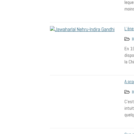
leque
moin
L’éne
H
En 19
dispo
la Ch
A pro
H
C’est
intui
quelq