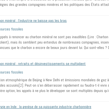
égies des grandes compagnies minières et les politiques des États attac
on minéral : l’industrie ne baisse pas les bras
ources fossiles
ppels à renoncer au charbon minéral ne sont pas inaudibles (Lire : Charbon
plient), mais ils semblent peu entendus de nombreuses compagnies, insen
incues que le charbon a encore de beaux jours devant lui. Qui sont-elles ?
on minéral : retraits et désinvestissements se multiplient
ources fossiles
tion atmosphérique de Beijing à New Delhi et émissions mondiales de gaz à 
des accusés[2]. Peut-on s’en débarrasser rapidement ou faudra-t-il vivre av
ère option, les appels à ne plus le développer se sont multipliés depuis qu
rgie en Inde : la genèse de sa puissante industrie charbonnière