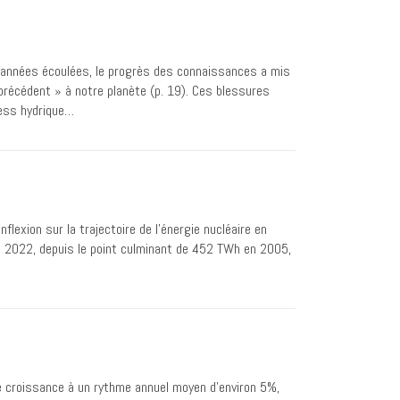
 années écoulées, le progrès des connaissances a mis
précédent » à notre planète (p. 19). Ces blessures
ress hydrique…
lexion sur la trajectoire de l’énergie nucléaire en
in 2022, depuis le point culminant de 452 TWh en 2005,
e croissance à un rythme annuel moyen d’environ 5%,