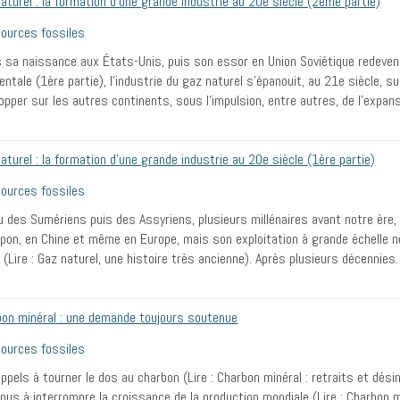
aturel : la formation d’une grande industrie au 20e siècle (2ème partie)
ources fossiles
 sa naissance aux États-Unis, puis son essor en Union Soviétique redevenue
entale (1ère partie), l’industrie du gaz naturel s’épanouit, au 21e siècle, s
opper sur les autres continents, sous l’impulsion, entre autres, de l’expa
aturel : la formation d’une grande industrie au 20e siècle (1ère partie)
ources fossiles
 des Sumériens puis des Assyriens, plusieurs millénaires avant notre ère, 
pon, en Chine et même en Europe, mais son exploitation à grande échelle
(Lire : Gaz naturel, une histoire très ancienne). Après plusieurs décennie
bon minéral : une demande toujours soutenue
ources fossiles
ppels à tourner le dos au charbon (Lire : Charbon minéral : retraits et dé
nus à interrompre la croissance de la production mondiale (Lire : Charbon mi