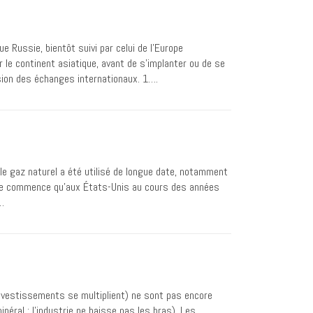
 Russie, bientôt suivi par celui de l’Europe
ur le continent asiatique, avant de s’implanter ou de se
nsion des échanges internationaux. 1….
le gaz naturel a été utilisé de longue date, notamment
 ne commence qu’aux États-Unis au cours des années
s…
sinvestissements se multiplient) ne sont pas encore
néral : l’industrie ne baisse pas les bras). Les