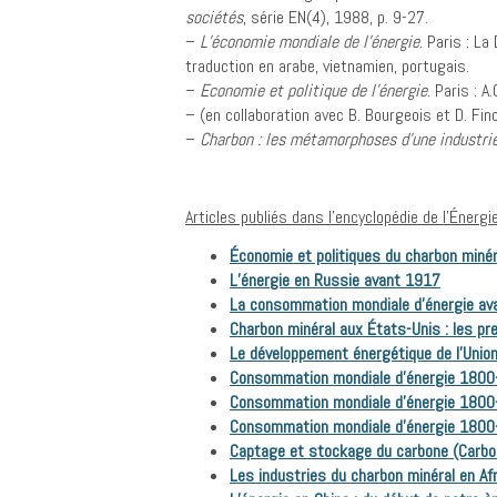
sociétés
, série EN(4), 1988, p. 9-27.
–
L’économie mondiale de l’énergie
. Paris : L
traduction en arabe, vietnamien, portugais.
–
Economie et politique de l’énergie
. Paris : A
– (en collaboration avec B. Bourgeois et D. Fin
–
Charbon : les métamorphoses d’une industri
Articles publiés dans l’encyclopédie de l’Énergie
Économie et politiques du charbon minér
L’énergie en Russie avant 1917
La consommation mondiale d’énergie avan
Charbon minéral aux États-Unis : les pre
Le développement énergétique de l’Unio
Consommation mondiale d’énergie 1800-
Consommation mondiale d’énergie 1800-
Consommation mondiale d’énergie 1800-
Captage et stockage du carbone (Carb
Les industries du charbon minéral en Afr