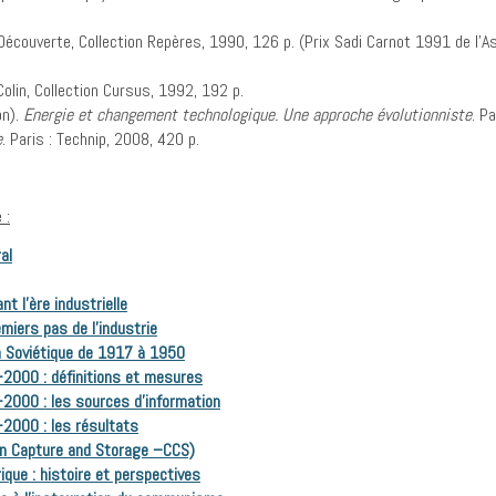
a Découverte, Collection Repères, 1990, 126 p. (Prix Sadi Carnot 1991 de l’A
.Colin, Collection Cursus, 1992, 192 p.
on).
Energie et changement technologique. Une approche évolutionniste
. P
e
. Paris : Technip, 2008, 420 p.
 :
al
t l’ère industrielle
miers pas de l’industrie
n Soviétique de 1917 à 1950
2000 : définitions et mesures
2000 : les sources d’information
2000 : les résultats
on Capture and Storage –CCS)
ique : histoire et perspectives