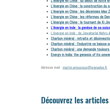
L’énergie en Chine : du début de notre 
L’énergie en Chine : la construction du 
L’énergie en Chine : les décennies Mao 
L’énergie en Chine : les réformes de De
L’énergie en Chine : le tournant de Xi Ji
L’énergie en Inde : la genèse de sa puis
L’énergie en Inde : de Jawaharlal Nehru à
Charbon minéral : retraits et désinvest
Charbon minéral : l’industrie ne baisse 
Charbon minéral : une demande toujours
Energy in India: the genesis of its power
Adresse mail :
martin.amouroux@wanadoo.fr
Découvrez les articles 