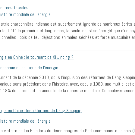
ources fossiles
istoire mondiale de l’énergie
ustrie charbonnière indienne est superbement ignorée de nombreux écrits s
rtant été la première, et longtemps, la seule industrie énergétique d’un p
tionnelles : bois de feu, déjections animales séchées et force musculaire a
rgie en Chine : le tournant de Xi Jinping ?
conomie et politique de l’énergie
urnant de la décennie 2010, sous l’impulsion des réformes de Deng Xiaopin
mique sans précédent dans l’histoire, avec, depuis 1980, une multiplication
à 18% de la production annuelle de la richesse mondiale. Ce bouleversem
rgie en Chine : les réformes de Deng Xiaoping
istoire mondiale de l’énergie
la victoire de Lin Biao lors du 9ème congrès du Parti communiste chinois (