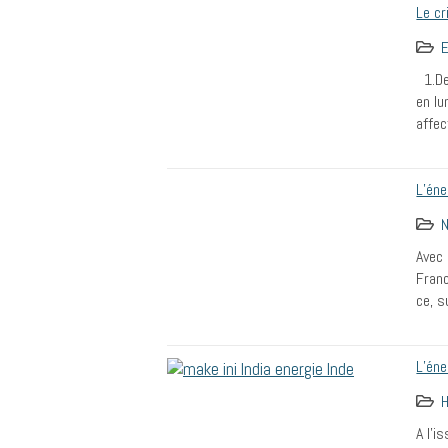
Le cr
1.De
en lu
affec
L’éne
N
Avec 
Franc
ce, s
L’éne
H
A l’i