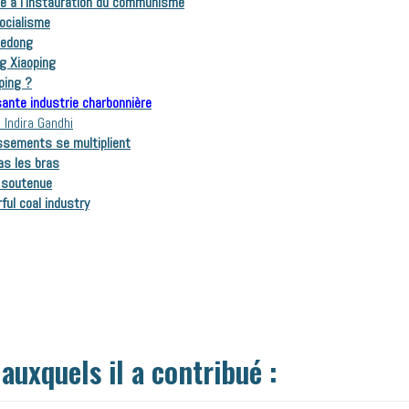
ère à l’instauration du communisme
socialisme
Zedong
ng Xiaoping
nping ?
sante industrie charbonnière
 Indira Gandhi
issements se multiplient
pas les bras
 soutenue
ful coal industry
auxquels il a contribué :