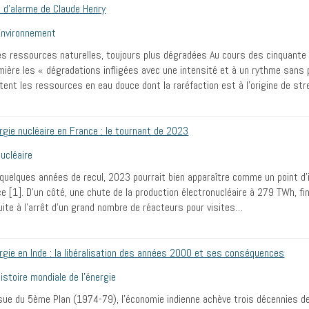
i d’alarme de Claude Henry
Environnement
s ressources naturelles, toujours plus dégradées Au cours des cinquante
mière les « dégradations infligées avec une intensité et à un rythme sans 
tent les ressources en eau douce dont la raréfaction est à l’origine de st
rgie nucléaire en France : le tournant de 2023
ucléaire
quelques années de recul, 2023 pourrait bien apparaître comme un point d’inf
e [1]. D’un côté, une chute de la production électronucléaire à 279 TWh, f
uite à l’arrêt d’un grand nombre de réacteurs pour visites…
rgie en Inde : la libéralisation des années 2000 et ses conséquences
istoire mondiale de l’énergie
ssue du 5ème Plan (1974-79), l’économie indienne achève trois décennies d