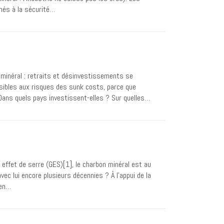
hés à la sécurité…
 minéral : retraits et désinvestissements se
sibles aux risques des sunk costs, parce que
 Dans quels pays investissent-elles ? Sur quelles…
effet de serre (GES)[1], le charbon minéral est au
ec lui encore plusieurs décennies ? À l’appui de la
’en…