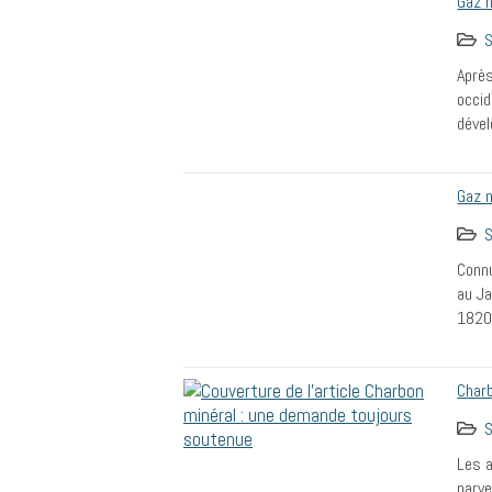
Gaz n
S
Après
occid
dével
Gaz n
S
Connu
au Ja
1820 
Char
S
Les a
parve