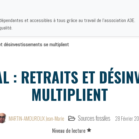
ndépendantes et accessibles à tous grâce au travail de l'association A3E.
IQUES
AUTEURS
INSTITUTIONS
BIBLIOGRAPHIES
QUI S
ualité.
 et désinvestissements se multiplient
 : RETRAITS ET DÉSIN
MULTIPLIENT
Sources fossiles
MARTIN-AMOUROUX Jean-Marie
28 Février 2
Niveau de lecture