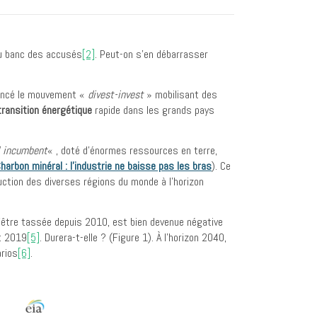
au banc des accusés
[2]
. Peut-on s’en débarrasser
 lancé le mouvement «
divest-invest
» mobilisant des
transition énergétique
rapide dans les grands pays
l incumbent
« , doté d’énormes ressources en terre,
harbon minéral : l’industrie ne baisse pas les bras
). Ce
ction des diverses régions du monde à l’horizon
’être tassée depuis 2010, est bien devenue négative
et 2019
[5]
. Durera-t-elle ? (Figure 1). À l’horizon 2040,
arios
[6]
.