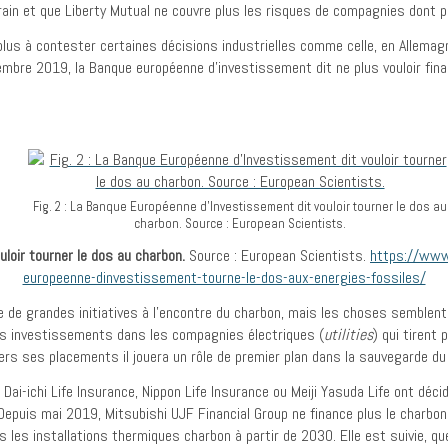
terrain et que Liberty Mutual ne couvre plus les risques de compagnies dont
plus à contester certaines décisions industrielles comme celle, en Allema
vembre 2019, la Banque européenne d’investissement dit ne plus vouloir fi
Fig. 2 : La Banque Européenne d’Investissement dit vouloir tourner le dos au
charbon. Source : European Scientists.
loir tourner le dos au charbon.
Source : European Scientists.
https://www
europeenne-dinvestissement-tourne-le-dos-aux-energies-fossiles/
e de grandes initiatives à l’encontre du charbon, mais les choses semblent
s investissements dans les compagnies électriques (
utilities
) qui tirent
s ses placements il jouera un rôle de premier plan dans la sauvegarde du 
i-ichi Life Insurance, Nippon Life Insurance ou Meiji Yasuda Life ont décidé
epuis mai 2019, Mitsubishi UJF Financial Group ne finance plus le charbo
us les installations thermiques charbon à partir de 2030. Elle est suivie, qu