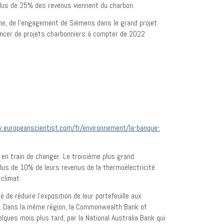
 plus de 25% des revenus viennent du charbon.
gne, de l’engagement de Siémens dans le grand projet
nancer de projets charbonniers à compter de 2022
.europeanscientist.com/fr/environnement/la-banque-
 en train de changer. Le troisième plus grand
 plus de 10% de leurs revenus de la thermoélectricité
climat.
 de réduire l’exposition de leur portefeuille aux
n. Dans la même région, la Commonwealth Bank of
elques mois plus tard, par la National Australia Bank qui