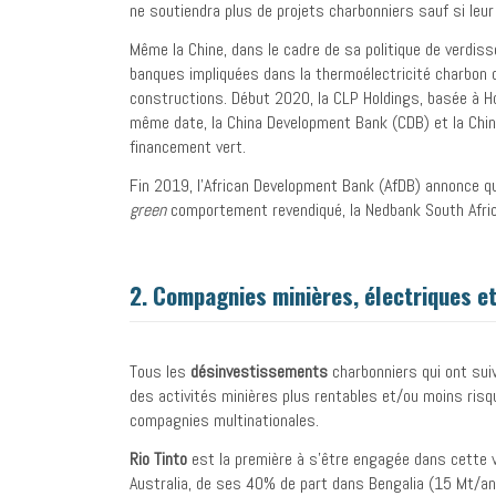
ne soutiendra plus de projets charbonniers sauf si leur
Même la Chine, dans le cadre de sa politique de verdis
banques impliquées dans la thermoélectricité charbon du
constructions. Début 2020, la CLP Holdings, basée à Ho
même date, la China Development Bank (CDB) et la Chin
financement vert.
Fin 2019, l’African Development Bank (AfDB) annonce qu’
green
comportement revendiqué, la Nedbank South Africa
2.
Compagnies minières, électriques et
Tous les
désinvestissements
charbonniers qui ont suiv
des activités minières plus rentables et/ou moins risq
compagnies multinationales.
Rio Tinto
est la première à s’être engagée dans cette v
Australia, de ses 40% de part dans Bengalia (15 Mt/an) 