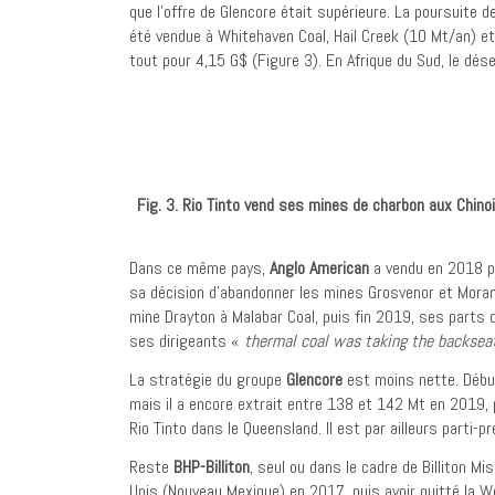
que l’offre de Glencore était supérieure. La poursuit
été vendue à Whitehaven Coal, Hail Creek (10 Mt/an) et 
tout pour 4,15 G$ (Figure 3). En Afrique du Sud, le dése
Fig. 3. Rio Tinto vend ses mines de charbon aux Chinoi
Dans ce même pays,
Anglo American
a vendu en 2018 pl
sa décision d’abandonner les mines Grosvenor et Moranb
mine Drayton à Malabar Coal, puis fin 2019, ses parts d
ses dirigeants «
thermal coal was taking the backsea
La stratégie du groupe
Glencore
est moins nette. Début
mais il a encore extrait entre 138 et 142 Mt en 2019, 
Rio Tinto dans le Queensland. Il est par ailleurs parti-
Reste
BHP-Billiton
, seul ou dans le cadre de Billiton M
Unis (Nouveau Mexique) en 2017, puis avoir quitté la W