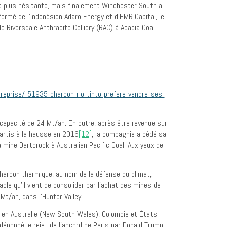
té plus hésitante, mais finalement Winchester South a
formé de l’indonésien Adaro Energy et d’EMR Capital, le
e Riversdale Anthracite Colliery (RAC) à Acacia Coal.
treprise/-51935-charbon-rio-tinto-prefere-vendre-ses-
capacité de 24 Mt/an. En outre, après être revenue sur
partis à la hausse en 2016
[12]
, la compagnie a cédé sa
 mine Dartbrook à Australian Pacific Coal. Aux yeux de
charbon thermique, au nom de la défense du climat,
le qu’il vient de consolider par l’achat des mines de
Mt/an, dans l’Hunter Valley.
ur en Australie (New South Wales), Colombie et États-
énoncé le rejet de l’accord de Paris par Donald Trump,