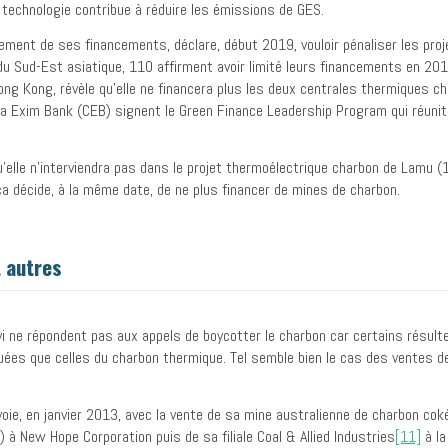
 technologie contribue à réduire les émissions de GES.
sement de ses financements, déclare, début 2019, vouloir pénaliser les pro
 Sud-Est asiatique, 110 affirment avoir limité leurs financements en 2019 
ng Kong, révèle qu’elle ne financera plus les deux centrales thermiques ch
a Exim Bank (CEB) signent le Green Finance Leadership Program qui réunit 
elle n’interviendra pas dans le projet thermoélectrique charbon de Lamu (1
 décide, à la même date, de ne plus financer de mines de charbon.
 autres
i ne répondent pas aux appels de boycotter le charbon car certains résulte
uées que celles du charbon thermique. Tel semble bien le cas des ventes d
oie, en janvier 2013, avec la vente de sa mine australienne de charbon co
à New Hope Corporation puis de sa filiale Coal & Allied Industries
[11]
à la