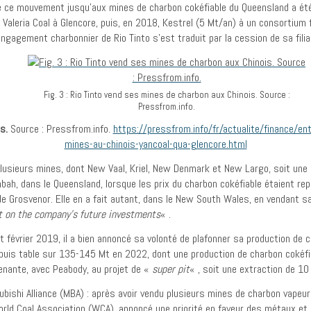
e de ce mouvement jusqu’aux mines de charbon cokéfiable du Queensland a é
Valeria Coal à Glencore, puis, en 2018, Kestrel (5 Mt/an) à un consortium 
ngagement charbonnier de Rio Tinto s’est traduit par la cession de sa filial
Fig. 3 : Rio Tinto vend ses mines de charbon aux Chinois. Source :
Pressfrom.info.
s.
Source : Pressfrom.info.
https://pressfrom.info/fr/actualite/finance/en
mines-au-chinois-yancoal-qua-glencore.html
usieurs mines, dont New Vaal, Kriel, New Denmark et New Largo, soit une 
ah, dans le Queensland, lorsque les prix du charbon cokéfiable étaient re
e Grosvenor. Elle en a fait autant, dans le New South Wales, en vendant sa
t on the company’s future investments
« .
 février 2019, il a bien annoncé sa volonté de plafonner sa production de 
puis table sur 135-145 Mt en 2022, dont une production de charbon cokéfiab
prenante, avec Peabody, au projet de «
super pit
« , soit une extraction de 10 
isubishi Alliance (MBA) : après avoir vendu plusieurs mines de charbon vape
orld Coal Association (WCA), annoncé une priorité en faveur des métaux et d