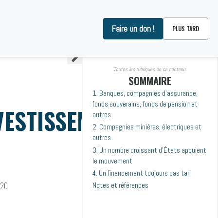
Faire un don !
PLUS TARD
OMMES-NOUS ?
CONTACT
Toutes les rubriques de ce contenu.
SOMMAIRE
1. Banques, compagnies d’assurance,
fonds souverains, fonds de pension et
VESTISSEMENTS SE
autres
2. Compagnies minières, électriques et
autres
3. Un nombre croissant d’États appuient
le mouvement
4. Un financement toujours pas tari
020
Notes et références