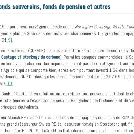
onds souverains, fonds de pension et autres
15 le parlement norvégien a décidé que le
Norvegian Sovereign Wealth Fun
gagées à plus de 30% dans des activités charbonnières. Dix grandes compa
8 G$
[9]
.
rce extérieur (COFACE) n’a plus été autorisée à financer de centrales t
:
Captage et stockage du carbone
). Parmi les banques commerciales, la Soc
 en lien avec le charbon thermique et qui n’ont pas de stratégie de transiti
t Agricole qui se comporte bien, après avoir pourtant investi 1 G€ dans les
 dénonce BNP Paribas qui les aurait financé à hauteur de 2,57 G€ et qui c
alie
[10]
.
 Bank of Scotland, en a fait autant et refuse tout nouveau client dont le c
 charbonnier à l’exception de ceux du Bangladesh, de l’Indonésie et du Viet
principes équivalents.
reur Munich RE n’achète plus d’actions de compagnies dont plus de 30% de
l’autre grand réassureur Swiss RE et l’assureur norvégien Storebrand qui, f
harbonnière. Fin 2019, UniCredit en Italie décide de ne plus financer de the