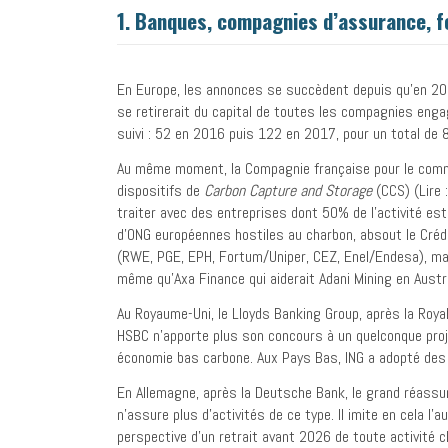
1. Banques, compagnies d’assurance, f
En Europe, les annonces se succèdent depuis qu’en 20
se retirerait du capital de toutes les compagnies en
suivi : 52 en 2016 puis 122 en 2017, pour un total de 
Au même moment, la Compagnie française pour le comme
dispositifs de
Carbon Capture and Storage
(CCS) (Lire 
traiter avec des entreprises dont 50% de l’activité est
d’ONG européennes hostiles au charbon, absout le Crédi
(RWE, PGE, EPH, Fortum/Uniper, CEZ, Enel/Endesa), mais
même qu’Axa Finance qui aiderait Adani Mining en Austr
Au Royaume-Uni, le Lloyds Banking Group, après la Royal
HSBC n’apporte plus son concours à un quelconque projet
économie bas carbone. Aux Pays Bas, ING a adopté des 
En Allemagne, après la Deutsche Bank, le grand réassu
n’assure plus d’activités de ce type. Il imite en cela 
perspective d’un retrait avant 2026 de toute activité c