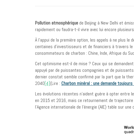
Pollution atmosphérique
de Beijing à New Delhi et émi
rapidement ou faudra-t-il vivre avec lui encore plusieur
À l’appui de la première option, les appels à ne plus l
centaines d’investisseurs et de financiers à travers 
consommateurs de charbon : Chine, Inde, Afrique du Sud
Cet optimisme est-il de mise ? Ceux qui se demanden
appuyé par de puissantes compagnies et de puissants É
dernier constat semble confirmé par la part que la th
2040
[4]
(Lire :
Charbon minéral : une demande toujours
Les évolutions récentes n’aident guère à opter entre 
en 2015 et 2016, mais ce retournement de trajectoire 
l’Agence internationale de l’énergie (AIE) table sur un