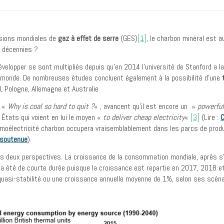
ssions mondiales de
gaz à effet de serre
(GES)
[1]
, le charbon minéral est 
s décennies ?
e développer se sont multipliés depuis qu’en 2014 l’université de Stanford a
le monde. De nombreuses études concluent également à la possibilité d’une
, Pologne, Allemagne et Australie
t «
Why is coal so hard to quit ?
« , avancent qu’il est encore un »
powerfu
tats qui voient en lui le moyen «
to deliver cheap electricity
«
[3]
(Lire :
C
ermoélectricité charbon occupera vraisemblablement dans les parcs de produ
 soutenue
).
les deux perspectives. La croissance de la consommation mondiale, après s
a été de courte durée puisque la croissance est repartie en 2017, 2018 
e quasi-stabilité ou une croissance annuelle moyenne de 1%, selon ses scén