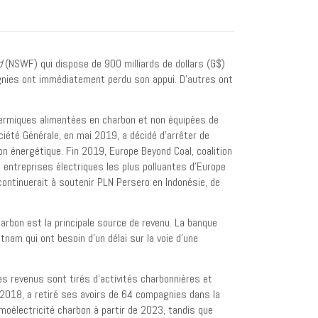
d
(NSWF) qui dispose de 900 milliards de dollars (G$)
gnies ont immédiatement perdu son appui. D’autres ont
hermiques alimentées en charbon et non équipées de
iété Générale, en mai 2019, a décidé d’arrêter de
on énergétique. Fin 2019, Europe Beyond Coal, coalition
 entreprises électriques les plus polluantes d’Europe
ontinuerait à soutenir PLN Persero en Indonésie, de
harbon est la principale source de revenu. La banque
nam qui ont besoin d’un délai sur la voie d’une
s revenus sont tirés d’activités charbonnières et
in 2018, a retiré ses avoirs de 64 compagnies dans la
rmoélectricité charbon à partir de 2023, tandis que