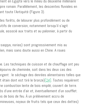
ement en Égypte vers le milieu du deuxième millénaire
ire romain. Parallèlement, les descentes fluviales en
t toute l’Antiquité (Figure 3).
 des forêts, de labourer plus profondément ou de
sitifs de conversion, notamment lorsqu’il s’agit
e, associé aux traits et au palonnier, à partir du
s, saqqya, norias) sont progressivement mis au
néen, mais sans doute aussi en Chine. A roues
ue. Les techniques de cuisson et de chauffage ont peu
 dépourvu de cheminée, soit dans les deux cas des
ergent : le séchage des denrées alimentaires telles que
t étain dont est tiré le bronze)
[24]
. Toutes requièrent
e combustion lente de bois empilé, couvert de terre.
s d’une entrée d’air et, éventuellement d’un soufflet.
ns de bois de feu. À un prélèvement accru de
gumineuses, noyaux de fruits tels que ceux des dattes)