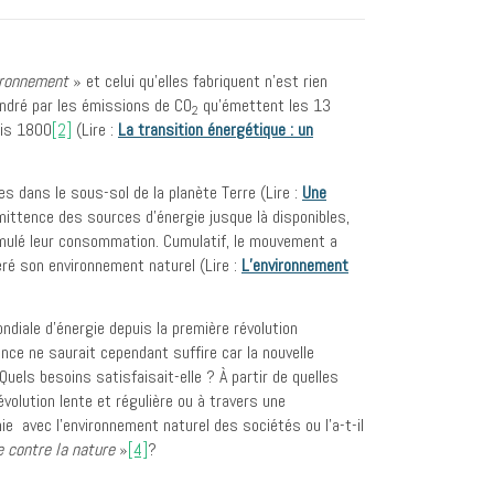
vironnement
» et celui qu’elles fabriquent n’est rien
endré par les émissions de CO
qu’émettent les 13
2
uis 1800
[2]
(Lire :
La transition énergétique : un
 dans le sous-sol de la planète Terre (Lire :
Une
rmittence des sources d’énergie jusque là disponibles,
imulé leur consommation. Cumulatif, le mouvement a
téré son environnement naturel (Lire :
L’environnement
diale d’énergie depuis la première révolution
ce ne saurait cependant suffire car la nouvelle
Quels besoins satisfaisait-elle ? À partir de quelles
olution lente et régulière ou à travers une
e avec l’environnement naturel des sociétés ou l’a-t-il
e contre la nature
»
[4]
?