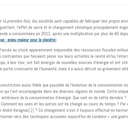
r la première fois, les sociétés sont capables de fabriquer leur propre en
e guettent, l’effet de serre et le changement climatique principalement eng
e monde a consommées en 2012, après une multiplication par plus de 40 dep
ue : enjeu majeur pour la planète
).
l’accès au stock apparemment inépuisable des ressources fossiles enfouies
s contraintes que faisaient peser sur leurs activités la rareté et/ou l’inte
i, à leur tour, ont fait émerger de nouvelles sources d’énergie et ont st
ne partie croissante de l’humanité, mais il a aussi détruit ou gravement al
nstitution aussi fidèle que possible de l’évolution de la consommation mon
es qui l’ont accompagnée dans les diverses régions du monde. Cette séquen
n antérieure de la consommation d’énergie. Que sait-on de cette dernière ? 
? Comment les unes et les autres ont-ils changé au cours du temps ? Par év
ar André Varagnac
[3]
? Ce changement s’est-il toujours effectué en harmoni
e tourner vers des techniques accusées aujourd’hui de conduire «
une guerr