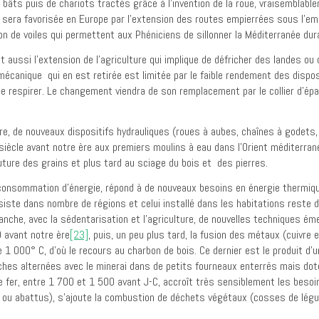
e bâts puis de chariots tractés grâce à l’invention de la roue, vraisemblabl
 sera favorisée en Europe par l’extension des routes empierrées sous l’emp
 de voiles qui permettent aux Phéniciens de sillonner la Méditerranée duran
 aussi l’extension de l’agriculture qui implique de défricher des landes ou
 mécanique qui en est retirée est limitée par le faible rendement des dispo
e respirer. Le changement viendra de son remplacement par le collier d’épaul
ture, de nouveaux dispositifs hydrauliques (roues à aubes, chaînes à godet
 siècle avant notre ère aux premiers moulins à eau dans l’Orient méditerra
outure des grains et plus tard au sciage du bois et des pierres.
a consommation d’énergie, répond à de nouveaux besoins en énergie thermiq
rsiste dans nombre de régions et celui installé dans les habitations reste
nche, avec la sédentarisation et l’agriculture, de nouvelles techniques ém
0 avant notre ère
[23]
, puis, un peu plus tard, la fusion des métaux (cuivre e
000° C, d’où le recours au charbon de bois. Ce dernier est le produit d’un
uches alternées avec le minerai dans de petits fourneaux enterrés mais doté
de fer, entre 1 700 et 1 500 avant J-C, accroît très sensiblement les besoi
rts ou abattus), s’ajoute la combustion de déchets végétaux (cosses de lé