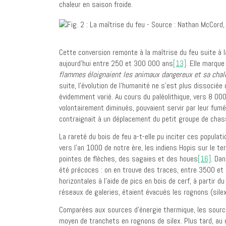
chaleur en saison froide.
Cette conversion remonte à la maîtrise du feu suite à 
aujourd’hui entre 250 et 300 000 ans
[13]
. Elle marque
flammes éloignaient les animaux dangereux et sa chaleur
suite, l’évolution de l’humanité ne s’est plus dissocié
évidemment varié. Au cours du paléolithique, vers 8 000
volontairement diminués, pouvaient servir par leur fu
contraignait à un déplacement du petit groupe de chas
La rareté du bois de feu a-t-elle pu inciter ces popula
vers l’an 1000 de notre ère, les indiens Hopis sur le te
pointes de flèches, des sagaies et des houes
[16]
. Da
été précoces : on en trouve des traces, entre 3500 et 
horizontales à l’aide de pics en bois de cerf, à partir 
réseaux de galeries, étaient évacués les rognons (sile
Comparées aux sources d’énergie thermique, les sourc
moyen de tranchets en rognons de silex. Plus tard, au