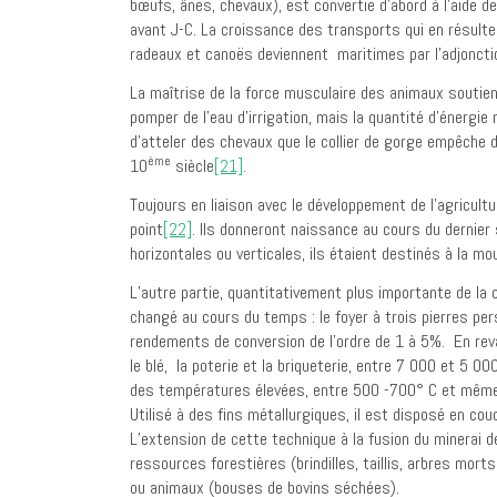
bœufs, ânes, chevaux), est convertie d’abord à l’aide d
avant J-C. La croissance des transports qui en résulte
radeaux et canoës deviennent maritimes par l’adjonction
La maîtrise de la force musculaire des animaux soutient
pomper de l’eau d’irrigation, mais la quantité d’énergie
d’atteler des chevaux que le collier de gorge empêche d
ème
10
siècle
[21]
.
Toujours en liaison avec le développement de l’agricul
point
[22]
. Ils donneront naissance au cours du dernier
horizontales ou verticales, ils étaient destinés à la m
L’autre partie, quantitativement plus importante de l
changé au cours du temps : le foyer à trois pierres pe
rendements de conversion de l’ordre de 1 à 5%. En reva
le blé, la poterie et la briqueterie, entre 7 000 et 5 00
des températures élevées, entre 500 -700° C et même 1 
Utilisé à des fins métallurgiques, il est disposé en co
L’extension de cette technique à la fusion du minerai 
ressources forestières (brindilles, taillis, arbres mo
ou animaux (bouses de bovins séchées).