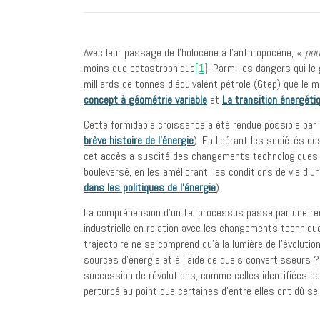
Avec leur passage de l’holocène à l’anthropocène, «
pou
moins que catastrophique
[1]
. Parmi les dangers qui l
milliards de tonnes d’équivalent pétrole (Gtep) que l
concept à géométrie variable
et
La transition énergétiq
Cette formidable croissance a été rendue possible par 
brève histoire de l’énergie
). En libérant les sociétés de
cet accès a suscité des changements technologiques qu
bouleversé, en les améliorant, les conditions de vie d’u
dans les politiques de l’énergie
).
La compréhension d’un tel processus passe par une reco
industrielle en relation avec les changements techniqu
trajectoire ne se comprend qu’à la lumière de l’évolutio
sources d’énergie et à l’aide de quels convertisseurs 
succession de révolutions, comme celles identifiées p
perturbé au point que certaines d’entre elles ont dû s