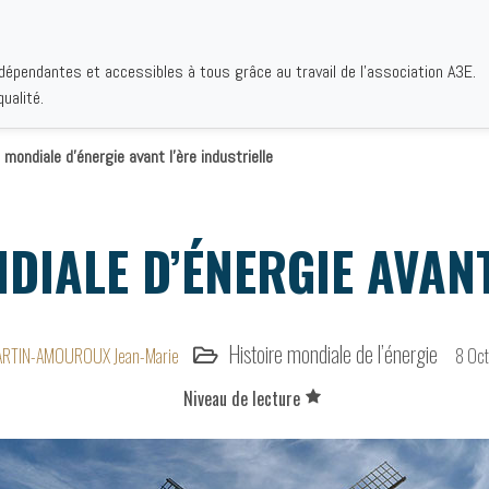
ndépendantes et accessibles à tous grâce au travail de l'association A3E.
IQUES
AUTEURS
INSTITUTIONS
BIBLIOGRAPHIES
QUI S
ualité.
ondiale d’énergie avant l’ère industrielle
IALE D’ÉNERGIE AVANT 
Histoire mondiale de l’énergie
RTIN-AMOUROUX Jean-Marie
8 Oc
Niveau de lecture