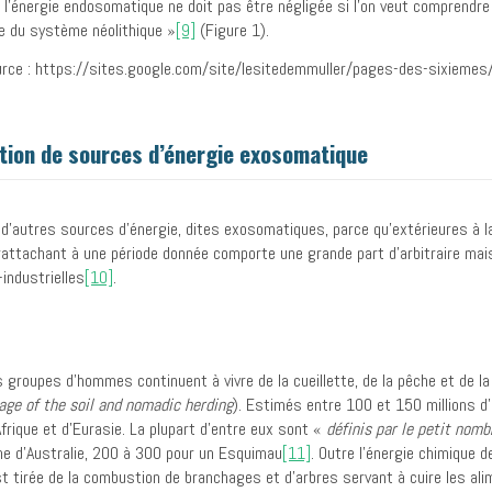
 l’énergie endosomatique ne doit pas être négligée si l’on veut comprendre 
e du système néolithique »
[9]
(Figure 1).
ation de sources d’énergie exosomatique
 d’autres sources d’énergie, dites exosomatiques, parce qu’extérieures à 
rattachant à une période donnée comporte une grande part d’arbitraire mais
industrielles
[10]
.
ques groupes d’hommes continuent à vivre de la cueillette, de la pêche et de
lage of the soil and nomadic herding
). Estimés entre 100 et 150 millions d’
Afrique et d’Eurasie. La plupart d’entre eux sont «
définis par le petit nomb
e d’Australie, 200 à 300 pour un Esquimau
[11]
. Outre l’énergie chimique 
est tirée de la combustion de branchages et d’arbres servant à cuire les al