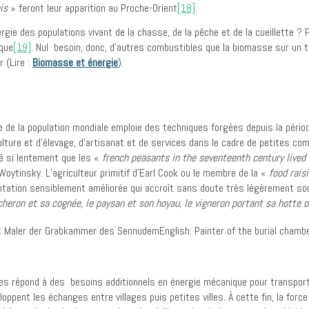
is
» feront leur apparition au Proche-Orient
[18]
.
ie des populations vivant de la chasse, de la pêche et de la cueillette ? 
que
[19]
. Nul besoin, donc, d’autres combustibles que la biomasse sur un t
 (Lire :
Biomasse et énergie
).
ie de la population mondiale emploie des techniques forgées depuis la périod
ulture et d’élevage, d’artisanat et de services dans le cadre de petites c
é si lentement que les «
french peasants in the seventeenth century lived
Woytinsky. L’agriculteur primitif d’Earl Cook ou le membre de la «
food rais
ntation sensiblement améliorée qui accroît sans doute très légèrement so
cheron et sa cognée, le paysan et son hoyau, le vigneron portant sa hotte 
es répond à des besoins additionnels en énergie mécanique pour transpor
oppent les échanges entre villages puis petites villes. À cette fin, la fo