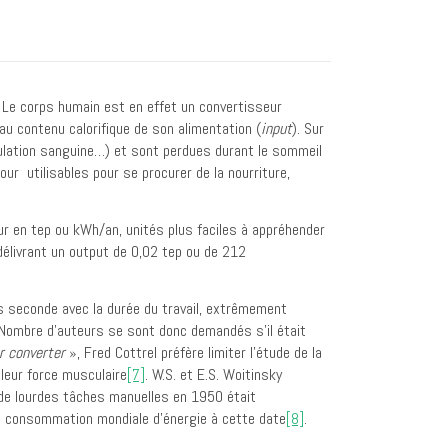
. Le corps humain est en effet un convertisseur
 au contenu calorifique de son alimentation (
input
). Sur
rculation sanguine…) et sont perdues durant le sommeil
our utilisables pour se procurer de la nourriture,
ur en tep ou kWh/an, unités plus faciles à appréhender
 délivrant un output de 0,02 tep ou de 212
les seconde avec la durée du travail, extrêmement
. Nombre d’auteurs se sont donc demandés s’il était
r converter
», Fred Cottrel préfère limiter l’étude de la
leur force musculaire
[7]
. W.S. et E.S. Woitinsky
 de lourdes tâches manuelles en 1950 était
la consommation mondiale d’énergie à cette date
[8]
.