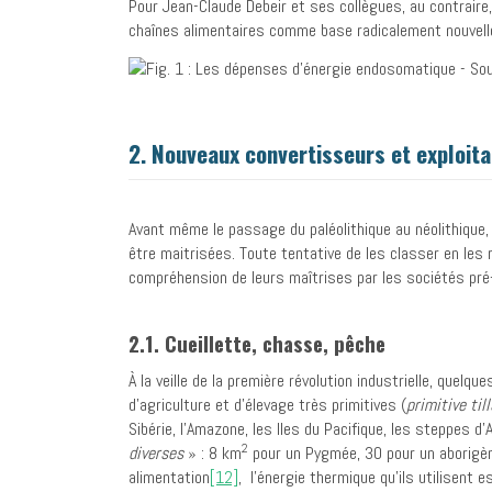
Pour Jean-Claude Debeir et ses collègues, au contraire,
chaînes alimentaires comme base radicalement nouvell
2. Nouveaux convertisseurs et exploit
Avant même le passage du paléolithique au néolithique,
être maitrisées. Toute tentative de les classer en les 
compréhension de leurs maîtrises par les sociétés pré-
2.1. Cueillette, chasse, pêche
À la veille de la première révolution industrielle, quel
d’agriculture et d’élevage très primitives (
primitive til
Sibérie, l’Amazone, les Iles du Pacifique, les steppes d’
2
diverses
» : 8 km
pour un Pygmée, 30 pour un aborigèn
alimentation
[12]
, l’énergie thermique qu’ils utilisent 