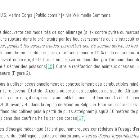
la découverte des modalités de son allumage (silex contre pyrite ou marca
 une rupture dans la préhistoire par les bouleversements qu’elle introduit 
, pendant les saisons froides, permettait une vie sociale active, au lieu d
e du bois de feu qui, de nos jours, représente encore 10 % de la consommat
 avant notre ère, il était brûlé en plein air ou dans des grottes puis dans
mée à sécher des poissons
[15]
. Outre la raréfaction des animaux chassés, u
seurs (Figure 2).
tions à utiliser occasionnellement et ponctuellement des combustibles miné
rritoire devenu l’État de l’Arizona ou certaines peuplades du sud de l’Afrique
ns les deux cas, il s’agissait vraisemblablement d’affleurements charbonni
2000 avant J-C, dans la région de Mons en Belgique. Pour se procurer des si
du flanc des collines puis à partir de puits atteignant jusqu’à 16 mètres de
x) dans des couffins halés par des cordes
[17]
.
es d’énergie mécanique étaient peu nombreuses car réduites à l’usage d’
 cours du néolithique, d’autres embarcations «
faites d’osier imperméabilis