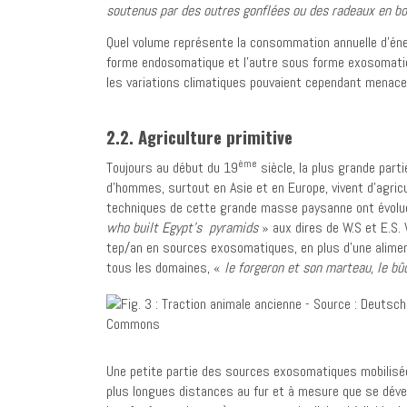
soutenus par des outres gonflées ou des radeaux en bo
Quel volume représente la consommation annuelle d’énerg
forme endosomatique et l’autre sous forme exosomati
les variations climatiques pouvaient cependant menacer
2.2. Agriculture primitive
ème
Toujours au début du 19
siècle, la plus grande part
d’hommes, surtout en Asie et en Europe, vivent d’agric
techniques de cette grande masse paysanne ont évolu
who built Egypt’s pyramids
» aux dires de W.S et E.S. 
tep/an en sources exosomatiques, en plus d’une alime
tous les domaines, «
le forgeron et son marteau, le bû
Une petite partie des sources exosomatiques mobilisé
plus longues distances au fur et à mesure que se dével