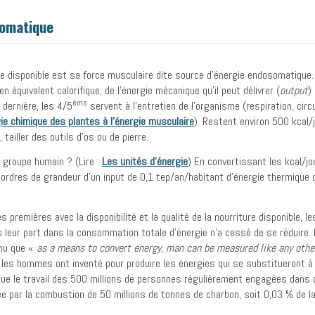
somatique
rgie disponible est sa force musculaire dite source d’énergie endosomatique
n équivalent calorifique, de l’énergie mécanique qu’il peut délivrer (
output
)
ème
dernière, les 4/5
servent à l’entretien de l’organisme (respiration, ci
ie chimique des plantes à l’énergie musculaire
). Restent environ 500 kcal/j
tailler des outils d’os ou de pierre.
n groupe humain ? (Lire :
Les unités d’énergie
) En convertissant les kcal/jo
s ordres de grandeur d’un input de 0,1 tep/an/habitant d’énergie thermique
premières avec la disponibilité et la qualité de la nourriture disponible, 
s leur part dans la consommation totale d’énergie n’a cessé de se réduire
nnu que «
as a means to convert energy, man can be measured like any othe
les hommes ont inventé pour produire les énergies qui se substitueront à 
 que le travail des 500 millions de personnes régulièrement engagées dans
e par la combustion de 50 millions de tonnes de charbon, soit 0,03 % de 