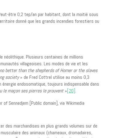
Peut-être 0,2 tep/an par habitant, dont la moitié sous
erritoire donné que les grands incendies forestiers ou
e néolithique. Plusieurs centaines de millions
ommunautés villageoises. Les modes de vie et les
 no better than the shepherds of Homer or the slaves
ing society
» de Fred Cottrel utilise au moins 0,3
n énergie endosomatique, toujours indispensable dans
ou le maçon ses pierres le prouvent
»
[20]
.
ter des marchandises en plus grands volumes sur de
rce musculaire des animaux (chameaux, dromadaires,