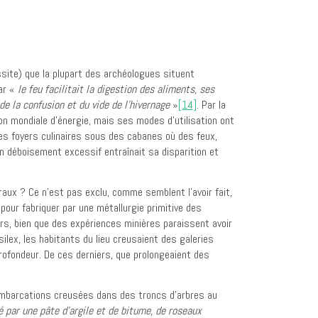
ssite) que la plupart des archéologues situent
car «
le feu facilitait la digestion des aliments, ses
e la confusion et du vide de l’hivernage
»
[14]
. Par la
ion mondiale d’énergie, mais ses modes d’utilisation ont
 des foyers culinaires sous des cabanes où des feux,
n déboisement excessif entraînait sa disparition et
raux ? Ce n’est pas exclu, comme semblent l’avoir fait,
 pour fabriquer par une métallurgie primitive des
ers, bien que des expériences minières paraissent avoir
lex, les habitants du lieu creusaient des galeries
 profondeur. De ces derniers, que prolongeaient des
embarcations creusées dans des troncs d’arbres au
é par une pâte d’argile et de bitume, de roseaux