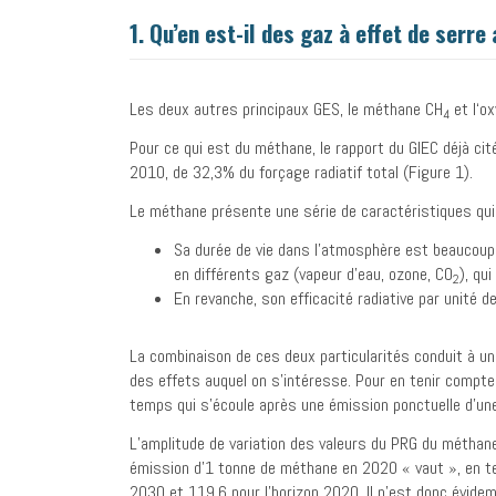
1. Qu’en est-il des gaz à effet de serre
Les deux autres principaux GES, le méthane CH
et l‘ox
4
Pour ce qui est du méthane, le rapport du GIEC déjà cit
2010, de 32,3% du forçage radiatif total (Figure 1).
Le méthane présente une série de caractéristiques qui 
Sa durée de vie dans l’atmosphère est beaucoup
en différents gaz (vapeur d’eau, ozone, CO
), qu
2
En revanche, son efficacité radiative par unité d
La combinaison de ces deux particularités conduit à une
des effets auquel on s’intéresse. Pour en tenir compte
temps qui s’écoule après une émission ponctuelle d’une
L’amplitude de variation des valeurs du PRG du méthane,
émission d’1 tonne de méthane en 2020 « vaut », en 
2030 et 119,6 pour l’horizon 2020. Il n’est donc évidem