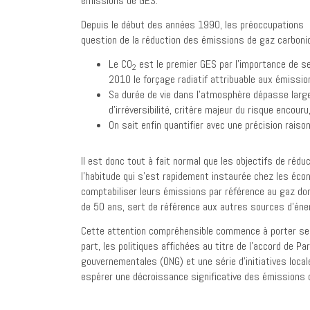
émissions de GES.
Depuis le début des années 1990, les préoccupations d
question de la réduction des émissions de gaz carbonique.
Le CO
est le premier GES par l’importance de s
2
2010 le forçage radiatif attribuable aux émissi
Sa durée de vie dans l’atmosphère dépasse large
d’irréversibilité, critère majeur du risque encouru, 
On sait enfin quantifier avec une précision rais
Il est donc tout à fait normal que les objectifs de rédu
l’habitude qui s’est rapidement instaurée chez les éco
comptabiliser leurs émissions par référence au gaz d
de 50 ans, sert de référence aux autres sources d’éne
Cette attention compréhensible commence à porter ses
part, les politiques affichées au titre de l’accord d
gouvernementales (ONG) et une série d’initiatives loc
espérer une décroissance significative des émissions 