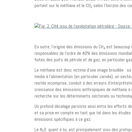
portant sur le méthane et le CO
selon l’horizon des c
2
En outre, l’origine des émissions du CH
est beaucoup m
4
responsables de l’ordre de 40% des émissions mondial
fuites des puits de pétrole et de gaz, en particulier ga
Le méthane est donc victime d’une image brouillée : sa
media à l’alimentation (en particulier carnée), un sec
restée incomprise, conduit à des erreurs d’interprétat
croissance des émissions anthropiques de méthane à u
recherche sur les déterminants sectoriels ou technolo
Un profond décalage persiste ainsi entre les efforts 
et sa prise en compte en tant que tel dans les étude
émissions spécifiques à ce gaz.
Le N
0
quant à lui, est principalement issu des pratiqu
2
,