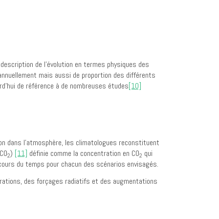
description de l’évolution en termes physiques des
nnuellement mais aussi de proportion des différents
urd’hui de référence à de nombreuses études
[10]
ion dans l’atmosphère, les climatologues reconstituent
qCO
)
[11]
définie comme la concentration en CO
qui
2
2
u cours du temps pour chacun des scénarios envisagés.
rations, des forçages radiatifs et des augmentations