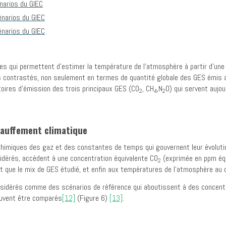
s qui permettent d’estimer la température de l’atmosphère à partir d’une 
s contrastés, non seulement en termes de quantité globale des GES émis a
ctoires d’émission des trois principaux GES (CO
, CH
,N
0) qui servent aujo
2
4
2
hauffement climatique
t chimiques des gaz et des constantes de temps qui gouvernent leur évolut
idérés, accèdent à une concentration équivalente CO
(exprimée en ppm é
2
mat que le mix de GES étudié, et enfin aux températures de l’atmosphère a
onsidérés comme des scénarios de référence qui aboutissent à des concent
euvent être comparés
[12]
(Figure 6)
[13]
.