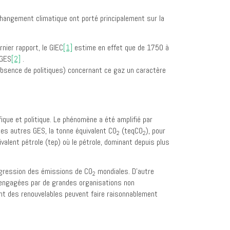
hangement climatique ont porté principalement sur la
ier rapport, le GIEC
[1]
estime en effet que de 1750 à
 GES
[2]
.
absence de politiques) concernant ce gaz un caractère
ique et politique. Le phénomène a été amplifié par
des autres GES, la tonne équivalent CO
(teqCO
), pour
2
2
ivalent pétrole (tep) où le pétrole, dominant depuis plus
ogression des émissions de CO
mondiales. D’autre
2
n engagées par de grandes organisations non
nt des renouvelables peuvent faire raisonnablement