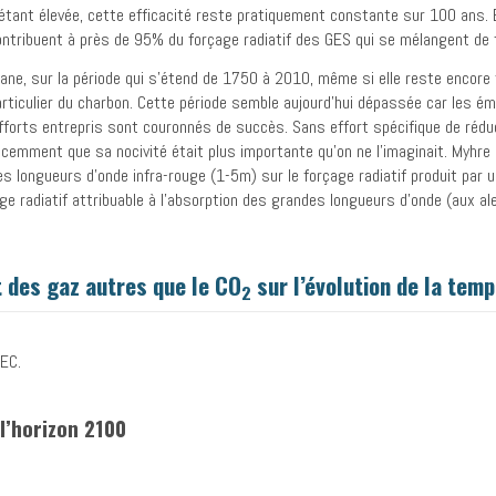
étant élevée, cette efficacité reste pratiquement constante sur 100 ans. 
ontribuent à près de 95% du forçage radiatif des GES qui se mélangent d
ane, sur la période qui s’étend de 1750 à 2010, même si elle reste encore 
 particulier du charbon. Cette période semble aujourd’hui dépassée car les é
efforts entrepris sont couronnés de succès. Sans effort spécifique de réd
cemment que sa nocivité était plus importante qu’on ne l’imaginait. Myhre 
s longueurs d’onde infra-rouge (1-5m) sur le forçage radiatif produit par 
e radiatif attribuable à l’absorption des grandes longueurs d’onde (aux 
t des gaz autres que le CO
sur l’évolution de la tem
2
IEC.
 l’horizon 2100