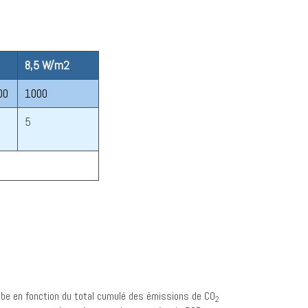
8,5 W/m2
00
1000
5
lobe en fonction du total cumulé des émissions de CO
2