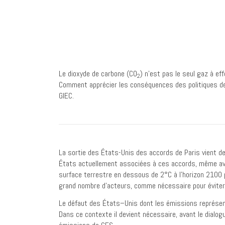
Le dioxyde de carbone (CO
) n’est pas le seul gaz à ef
2
Comment apprécier les conséquences des politiques de
GIEC.
La sortie des États-Unis des accords de Paris vient de
États actuellement associées à ces accords, même avec
surface terrestre en dessous de 2°C à l’horizon 2100 pa
grand nombre d’acteurs, comme nécessaire pour éviter
Le défaut des États–Unis dont les émissions représent
Dans ce contexte il devient nécessaire, avant le dialogue