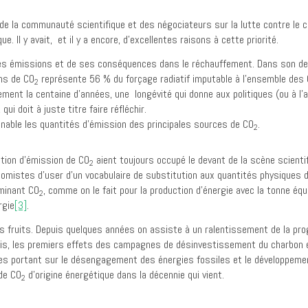
e la communauté scientifique et des négociateurs sur la lutte contre le c
 Il y avait, et il y a encore, d’excellentes raisons à cette priorité.
es émissions et de ses conséquences dans le réchauffement. Dans son dern
ons de CO
représente 56 % du forçage radiatif imputable à l’ensemble des
2
ment la centaine d’années, une longévité qui donne aux politiques (ou à l’
qui doit à juste titre faire réfléchir.
onnable les quantités d’émission des principales sources de CO
.
2
ction d’émission de CO
aient toujours occupé le devant de la scène scientif
2
nomistes d’user d’un vocabulaire de substitution aux quantités physiques 
ominant CO
, comme on le fait pour la production d’énergie avec la tonne équ
2
rgie
[3]
.
 fruits. Depuis quelques années on assiste à un ralentissement de la pr
e Paris, les premiers effets des campagnes de désinvestissement du charbo
ales portant sur le désengagement des énergies fossiles et le développeme
de CO
d’origine énergétique dans la décennie qui vient.
2