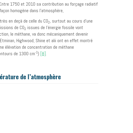
Entre 1750 et 2010 sa contribution au forçage radiatif
e façon homogène dans l’atmosphère,
très en deçà de celle du CO
, surtout au cours d’une
2
missions de CO
issues de l’énergie fossile vont
2
uction, le méthane, va donc mécaniquement devenir
Etminan, Highwood, Shine et alii ont en effet montré
une élévation de concentration de méthane
-1
alentours de 1300 cm
)
[8]
.
pérature de l’atmosphère