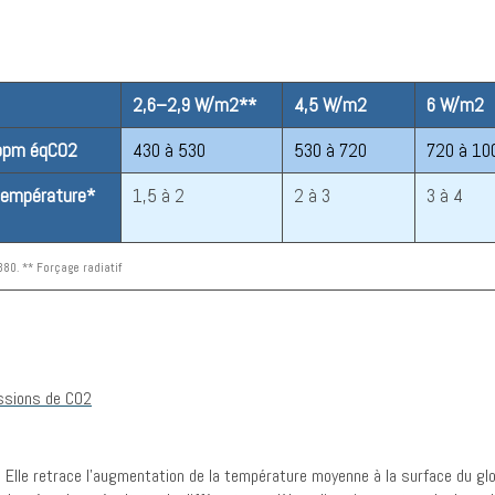
2,6–2,9 W/m2**
4,5 W/m2
6 W/m2
 ppm éqCO2
430 à 530
530 à 720
720 à 10
température*
1,5 à 2
2 à 3
3 à 4
80. ** Forçage radiatif
. Elle retrace l’augmentation de la température moyenne à la surface du g