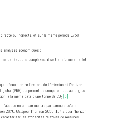
e directe ou indirecte, et sur la même période 1750–
des analyses économiques :
terme de réactions complexes, il se transforme en effet
ui s’écoule entre l’instant de l’émission et l’horizon
nt global (PRG) qui permet de comparer tout au long du
sion, à la même date d’une tonne de CO
.
[5]
2
ans. L’abaque en annexe montre par exemple qu’une
izon 2070, 68,1pour l’horizon 2050, 104,2 pour l’horizon
 caractériser les efficacités relatives de mesures