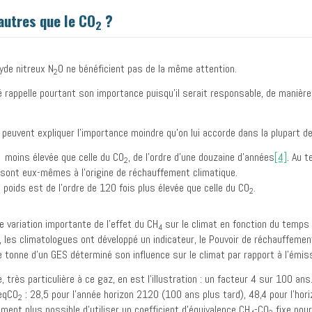
 autres que le CO
?
2
yde nitreux N
O ne bénéficient pas de la même attention.
2
é rappelle pourtant son importance puisqu’il serait responsable, de manièr
peuvent expliquer l’importance moindre qu’on lui accorde dans la plupart 
 moins élevée que celle du CO
, de l’ordre d’une douzaine d’années
[4]
. Au 
2
i sont eux-mêmes à l’origine de réchauffement climatique.
e poids est de l’ordre de 120 fois plus élevée que celle du CO
.
2
 variation importante de l’effet du CH
sur le climat en fonction du temps q
4
, les climatologues ont développé un indicateur, le Pouvoir de réchauffeme
 tonne d’un GES déterminé son influence sur le climat par rapport à l’émis
 très particulière à ce gaz, en est l’illustration : un facteur 4 sur 100 
teqCO
: 28,5 pour l’année horizon 2120 (100 ans plus tard), 48,4 pour l’hor
2
ment plus possible d’utiliser un coefficient d’équivalence CH
-CO
fixe pour