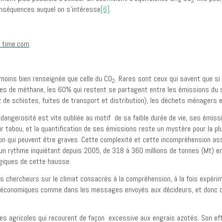
4
2
onséquences auquel on s’intéresse
[6]
.
oins bien renseignée que celle du CO
. Rares sont ceux qui savent que si 
2
es de méthane, les 60% qui restent se partagent entre les émissions du 
z de schistes, fuites de transport et distribution), les déchets ménagers et
 dangerosité est vite oubliée au motif de sa faible durée de vie, ses émiss
teur tabou, et la quantification de ses émissions reste un mystère pour la 
ion qui peuvent être graves. Cette complexité et cette incompréhension as
n rythme inquiétant depuis 2005, de 318 à 360 millions de tonnes (Mt) en
giques de cette hausse.
des chercheurs sur le climat consacrés à la compréhension, à la fois expé
s économiques comme dans les messages envoyés aux décideurs, et donc dan
es agricoles qui recourent de façon excessive aux engrais azotés. Son effic