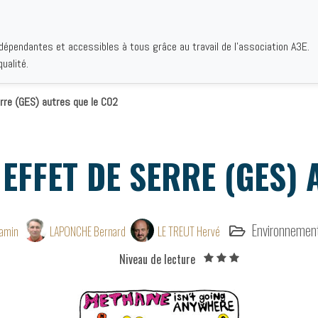
ndépendantes et accessibles à tous grâce au travail de l'association A3E.
IQUES
AUTEURS
INSTITUTIONS
BIBLIOGRAPHIES
QUI S
ualité.
rre (GES) autres que le CO2
 EFFET DE SERRE (GES) 
Environnemen
amin
LAPONCHE Bernard
LE TREUT Hervé
Niveau de lecture