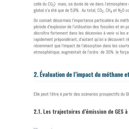
celle du CO
) mais, sa durée de vie dans l’atmosphère 
2
global n’a été que de 5,9%. Au total, CO
, CH
et N
0 c
2
4
2
On connait désormais l’importance particulière du méth
période d’explosion de l’utilisation des fossiles et en
décroître fortement dans les décennies à venir si les 
rapidement prépondérant, d’autant qu’on a découvert ré
récemment que l’impact de l’absorption dans les courte
atmosphérique, augmentait de l’ordre de 30% le forçag
2. Évaluation de l’impact du méthane e
Elle peut l’être à partir des scénarios prospectifs du G
2.1. Les trajectoires d’émission de GES à