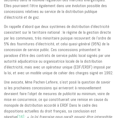
Elles pourraient l’être également dans une évolution possible des
concessions relatives au service de la distribution publique
d’électricité et de gaz.
On rappelle d’abord que deux systèmes de distribution d’électricité
coexistent sur le territoire national : le régime de la gestion directe
par les communes, très minoritaire puisque recouvrant de l’ordre de
5% des fournitures d’électricité, et celui quasi-général (95%) de la
concession de service public. Ces concessions présentent le
paradoxe d’être des contrats de service public local signés par une
autorité adjudicatrice ou organisatrice locale de la distribution
d’électricité, mais avec un opérateur unique (EDF/ERDF) imposé par
la loi, et avec un modèle unique de cahier des charges signé en 1992.
Une avocate, Mme Pachen-Lefevre, s’est posé la question de savoir
si les prochaines concessions qui arriveront à renouvellement
devraient faire l’objet de mesures de publicité au minimum, voire de
mise en concurrence, ce qui constituerait une remise en cause du
monopole de distribution accordé à ERDF. Dans le cadre des
dispositions actuelles du droit français, sa conclusion est
négative
[16]
: «
la loi française nous paraît pouvoir être interprétée