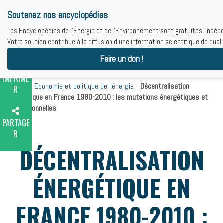
Soutenez nos encyclopédies
Les Encyclopédies de l'Énergie et de l'Environnement sont gratuites, indépe
Votre soutien contribue à la diffusion d'une information scientifique de quali
Faire un don !
IMPRIME
Accueil
-
Economie et politique de l’énergie
-
Décentralisation
R
énergétique en France 1980-2010 : les mutations énergétiques et
institutionnelles
PARTAGE
R
DÉCENTRALISATION
ÉNERGÉTIQUE EN
FRANCE 1980-2010 :