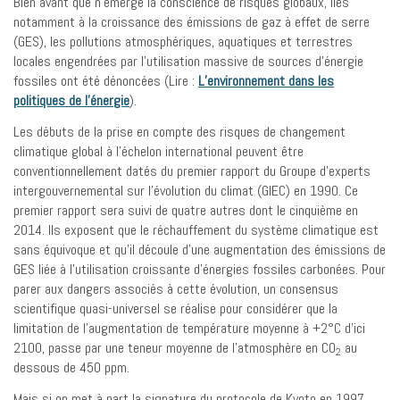
Bien avant que n’émerge la conscience de risques globaux, liés
notamment à la croissance des émissions de gaz à effet de serre
(GES), les pollutions atmosphériques, aquatiques et terrestres
locales engendrées par l’utilisation massive de sources d’énergie
fossiles ont été dénoncées (Lire :
L’environnement dans les
politiques de l’énergie
).
Les débuts de la prise en compte des risques de changement
climatique global à l’échelon international peuvent être
conventionnellement datés du premier rapport du Groupe d’experts
intergouvernemental sur l’évolution du climat (GIEC) en 1990. Ce
premier rapport sera suivi de quatre autres dont le cinquième en
2014. Ils exposent que le réchauffement du système climatique est
sans équivoque et qu’il découle d’une augmentation des émissions de
GES liée à l’utilisation croissante d’énergies fossiles carbonées. Pour
parer aux dangers associés à cette évolution, un consensus
scientifique quasi-universel se réalise pour considérer que la
limitation de l’augmentation de température moyenne à +2°C d’ici
2100, passe par une teneur moyenne de l’atmosphère en CO
au
2
dessous de 450 ppm.
Mais si on met à part la signature du protocole de Kyoto en 1997,