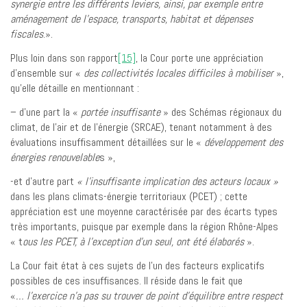
synergie entre les différents leviers, ainsi, par exemple entre
aménagement de l’espace, transports, habitat et dépenses
fiscales
.».
Plus loin dans son rapport
[15]
, la Cour porte une appréciation
d’ensemble sur «
des collectivités locales difficiles à mobiliser
»,
qu’elle détaille en mentionnant :
– d’une part la «
portée insuffisante
» des Schémas régionaux du
climat, de l’air et de l’énergie (SRCAE), tenant notamment à des
évaluations insuffisamment détaillées sur le «
développement des
énergies renouvelable
s »,
-et d’autre part
« l’insuffisante implication des acteurs locaux »
dans les plans climats-énergie territoriaux (PCET) ; cette
appréciation est une moyenne caractérisée par des écarts types
très importants, puisque par exemple dans la région Rhône-Alpes
« t
ous les PCET, à l’exception d’un seul, ont été élaborés
».
La Cour fait état à ces sujets de l’un des facteurs explicatifs
possibles de ces insuffisances. Il réside dans le fait que
«
… l’exercice n’a pas su trouver de point d’équilibre entre respect