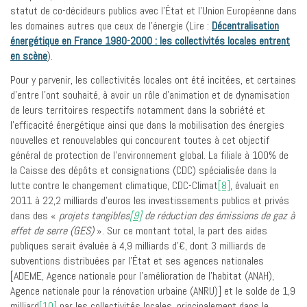
statut de co-décideurs publics avec l’État et l’Union Européenne dans
les domaines autres que ceux de l’énergie (Lire :
Décentralisation
énergétique en France 1980-2000 : les collectivités locales entrent
en scène
).
Pour y parvenir, les collectivités locales ont été incitées, et certaines
d’entre l’ont souhaité, à avoir un rôle d’animation et de dynamisation
de leurs territoires respectifs notamment dans la sobriété et
l’efficacité énergétique ainsi que dans la mobilisation des énergies
nouvelles et renouvelables qui concourent toutes à cet objectif
général de protection de l’environnement global. La filiale à 100% de
la Caisse des dépôts et consignations (CDC) spécialisée dans la
lutte contre le changement climatique, CDC-Climat
[8]
, évaluait en
2011 à 22,2 milliards d’euros les investissements publics et privés
dans des «
projets tangibles
[9]
de réduction des émissions de gaz à
effet de serre (GES)
». Sur ce montant total, la part des aides
publiques serait évaluée à 4,9 milliards d’€, dont 3 milliards de
subventions distribuées par l’État et ses agences nationales
[ADEME, Agence nationale pour l’amélioration de l’habitat (ANAH),
Agence nationale pour la rénovation urbaine (ANRU)] et le solde de 1,9
milliard
[10]
par les collectivités locales, principalement dans le