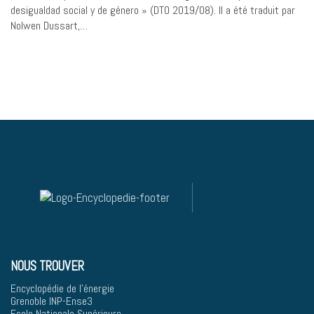
desigualdad social y de género » (DTO 2019/08). Il a été traduit par
Nolwen Dussart,…
NOUS TROUVER
Encyclopédie de l'énergie
Grenoble INP-Ense3
Ecole Nationale Supérieure