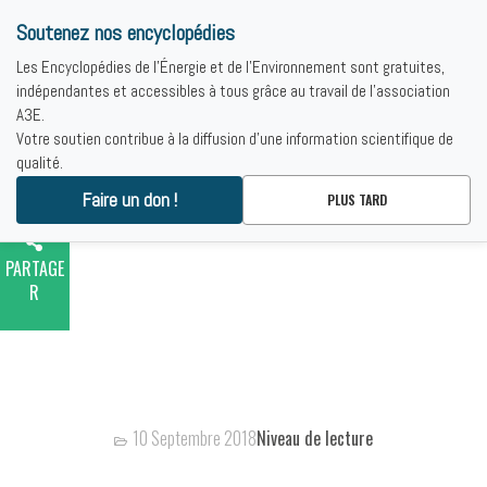
Soutenez nos encyclopédies
Les Encyclopédies de l'Énergie et de l'Environnement sont gratuites,
indépendantes et accessibles à tous grâce au travail de l'association
A3E.
Votre soutien contribue à la diffusion d'une information scientifique de
qualité.
IMPRIME
R
Faire un don !
PLUS TARD
PARTAGE
R
MOOC SMART GRIDS
10 Septembre 2018
Niveau de lecture