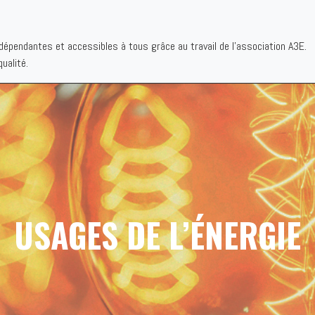
ndépendantes et accessibles à tous grâce au travail de l'association A3E.
IQUES
AUTEURS
INSTITUTIONS
BIBLIOGRAPHIES
QUI S
ualité.
USAGES DE L’ÉNERGIE