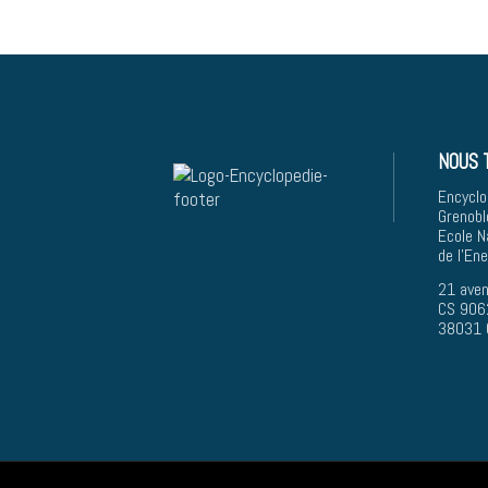
NOUS 
Encyclo
Grenobl
Ecole N
de l'En
21 aven
CS 906
38031 