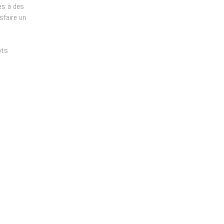
es à des
sfaire un
pts