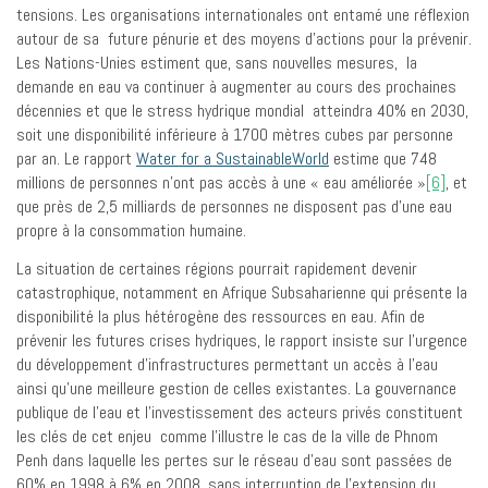
tensions. Les organisations internationales ont entamé une réflexion
autour de sa future pénurie et des moyens d’actions pour la prévenir.
Les Nations-Unies estiment que, sans nouvelles mesures, la
demande en eau va continuer à augmenter au cours des prochaines
décennies et que le stress hydrique mondial atteindra 40% en 2030,
soit une disponibilité inférieure à 1700 mètres cubes par personne
par an. Le rapport
Water for a SustainableWorld
estime que 748
millions de personnes n’ont pas accès à une « eau améliorée »
[6]
, et
que près de 2,5 milliards de personnes ne disposent pas d’une eau
propre à la consommation humaine.
La situation de certaines régions pourrait rapidement devenir
catastrophique, notamment en Afrique Subsaharienne qui présente la
disponibilité la plus hétérogène des ressources en eau. Afin de
prévenir les futures crises hydriques, le rapport insiste sur l’urgence
du développement d’infrastructures permettant un accès à l’eau
ainsi qu’une meilleure gestion de celles existantes. La gouvernance
publique de l’eau et l’investissement des acteurs privés constituent
les clés de cet enjeu comme l’illustre le cas de la ville de Phnom
Penh dans laquelle les pertes sur le réseau d’eau sont passées de
60% en 1998 à 6% en 2008, sans interruption de l’extension du