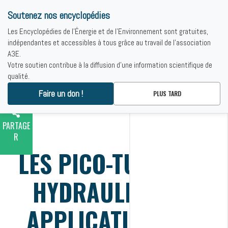
Soutenez nos encyclopédies
Les Encyclopédies de l'Énergie et de l'Environnement sont gratuites,
indépendantes et accessibles à tous grâce au travail de l'association
A3E.
Votre soutien contribue à la diffusion d'une information scientifique de
Toutes les rubriques de ce contenu.
qualité.
IMPRIME
SOMMAIRE
Accueil
-
Grenoble : de l'hydraulique aux nouvelles technologies
R
Faire un don !
PLUS TARD
énergétiques
-
Les pico-turbines hydrauliques : application aux
réseaux de distribution d’eau
PARTAGE
R
LES PICO-TURBINES
HYDRAULIQUES :
APPLICATION AUX