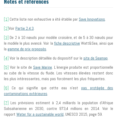
Notes et références
[1]
Cette liste non exhaustive a été établie par
Save Innovations
.
[2]
Voir
Partie 2.4.3
.
[3]
De 2 à 10 nœuds pour modèle croisière, et de 5 à 30 nœuds pour
le modèle le plus avancé. Voir la
fiche descriptive
Watt&Sea, ainsi que
la
gamme de prix proposés
.
[4]
Voir la description détaillée du dispositif sur le
site de Seamap
.
[5]
Voir le site de
Save Marine
. L’énergie produite est proportionnelle
au cube de la vitesse du fluide. Les vitesses élevées restent donc
les plus intéressantes, mais pas forcément les plus fréquentes.
[6]
Ce qui signifie que cette eau n’est
pas protégée des
contaminations extérieures
.
[7]
Les prévisions estiment à 2,4 milliards la population d’Afrique
Subsaharienne en 2030, contre 973,4 millions en 2014. Voir le
rapport
Water for a sustainable world
, UNESCO 2015, page 59.