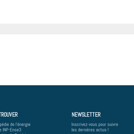
TROUVER
NEWSLETTER
pédie de l'énergie
Inscrivez-vous pour suivre
e INP-Ense3
les dernières actus !