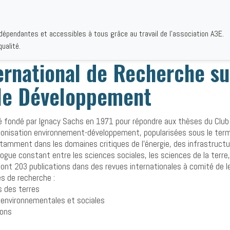
ndépendantes et accessibles à tous grâce au travail de l'association A3E.
IQUES
AUTEURS
INSTITUTIONS
BIBLIOGRAPHIES
QUI S
ualité.
ernational de Recherche su
 le Développement
é fondé par Ignacy Sachs en 1971 pour répondre aux thèses du Club
rmonisation environnement-développement, popularisées sous le term
mment dans les domaines critiques de l’énergie, des infrastructur
ogue constant entre les sciences sociales, les sciences de la terre, 
dont 203 publications dans des revues internationales à comité de l
s de recherche :
es des terres
environnementales et sociales
ions