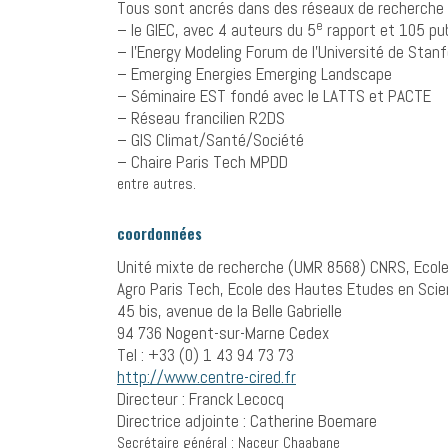
Tous sont ancrés dans des réseaux de recherche à 
e
– le GIEC, avec 4 auteurs du 5
rapport et 105 pu
– l’Energy Modeling Forum de l’Université de Sta
– Emerging Energies Emerging Landscape
– Séminaire EST fondé avec le LATTS et PACTE
– Réseau francilien R2DS
– GIS Climat/Santé/Société
– Chaire Paris Tech MPDD
entre autres.
coordonnées
Unité mixte de recherche (UMR 8568) CNRS, Ecole
Agro Paris Tech, Ecole des Hautes Etudes en Scie
45 bis, avenue de la Belle Gabrielle
94 736 Nogent-sur-Marne Cedex
Tel : +33 (0) 1 43 94 73 73
http://www.centre-cired.fr
Directeur : Franck Lecocq
Directrice adjointe : Catherine Boemare
Secrétaire général : Naceur Chaabane