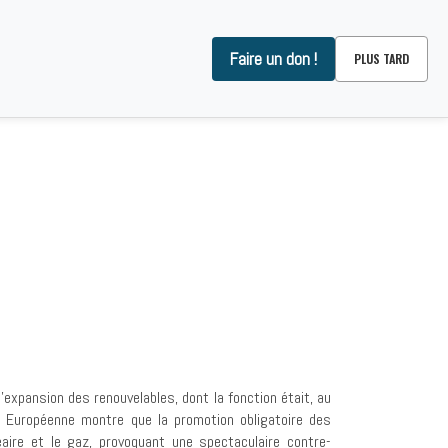
Faire un don !
PLUS TARD
OMMES-NOUS ?
CONTACT
expansion des renouvelables, dont la fonction était, au
n Européenne montre que la promotion obligatoire des
éaire et le gaz, provoquant une spectaculaire contre-