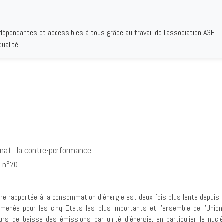
ndépendantes et accessibles à tous grâce au travail de l'association A3E.
IQUES
AUTEURS
INSTITUTIONS
BIBLIOGRAPHIES
QUI S
ualité.
imat : la contre-performance
, n°70
e rapportée à la consommation d’énergie est deux fois plus lente depuis l’
 menée pour les cinq Etats les plus importants et l’ensemble de l’Unio
eurs de baisse des émissions par unité d’énergie, en particulier le nucl