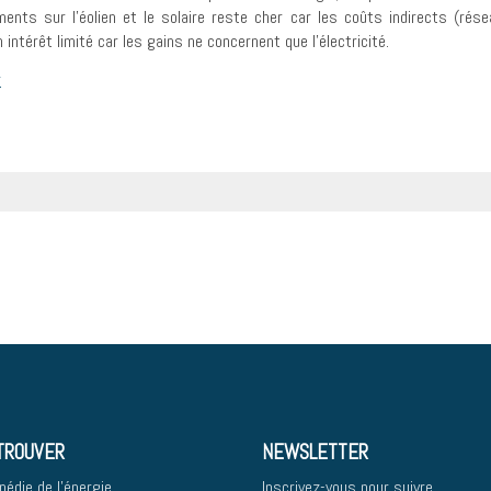
ments sur l’éolien et le solaire reste cher car les coûts indirects (rés
 intérêt limité car les gains ne concernent que l’électricité.
r
TROUVER
NEWSLETTER
pédie de l'énergie
Inscrivez-vous pour suivre