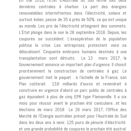
En mai 2016, l’Etat d’Australie du Sud ferme ses deux
dernières centrales à charbon. La part des énergies
renouvelables intermittentes dans l’électricité, solaire et
surtout éolien, passe de 35 à près de 50%, ce qui est unique
au monde. Les prix de l’électricité atteignent des sommets.
L’Etat plonge dans le noir le 28 septembre 2016. Depuis, les
coupures se succèdent. L’exaspération de la population
politise la crise. Les entreprises protestent voire se
délocalisent. Cinquante embryons humains destinés à une
transplantation sont détruits. Le 13 mars 2017, le
Gouvernement annonce un important plan d’urgence. Il choisit
prioritairement la construction de centrales à gaz. Le
gouvernement met le paquet : à l’échelle de la France, son
Plan coûterait 13,6 milliards d’euros et reviendrait à
construire en urgence d’abord un parc public de centrales à
gaz équivalent à plus de cinq EPR type Flamanville. Il a six
mois pour réussir avant le prochain été caniculaire…et les
élections de mars 2018 Le 26 mars 2017, l’Office des
Marché de l’Energie australien prévoit pour l’Australie du Sud
dans les deux ans à venir, 125 jours de pénurie d’électricité
et une grande probabilité de coupures le prochain été austral.