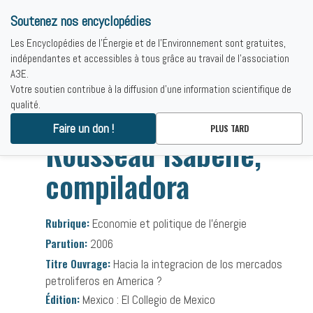
Soutenez nos encyclopédies
Les Encyclopédies de l'Énergie et de l'Environnement sont gratuites,
indépendantes et accessibles à tous grâce au travail de l'association
A3E.
Votre soutien contribue à la diffusion d'une information scientifique de
qualité.
Accueil
-
Bibliographies
-
Rousseau Isabelle, compiladora
Faire un don !
PLUS TARD
Rousseau Isabelle,
compiladora
Rubrique:
Economie et politique de l’énergie
Parution:
2006
Titre Ouvrage:
Hacia la integracion de los mercados
petroliferos en America ?
Édition:
Mexico : El Collegio de Mexico