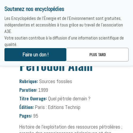
Soutenez nos encyclopédies
Les Encyclopédies de l'Énergie et de l'Environnement sont gratuites,
indépendantes et accessibles à tous grâce au travail de l'association
A3E.
Votre soutien contribue à la diffusion d'une information scientifique de
qualité.
Accueil
-
Bibliographies
-
Perrodon Alain
Faire un don !
PLUS TARD
Perrodon Alain
Rubrique:
Sources fossiles
Parution:
1999
Titre Ouvrage:
Quel pétrole demain ?
Édition:
Paris : Editions Technip
Pages:
95
Histoire de l’exploitation des ressources pétrolières ;