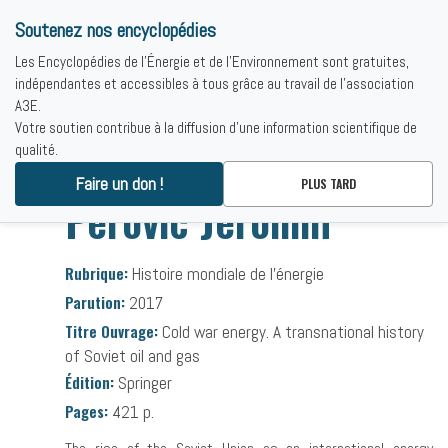
Soutenez nos encyclopédies
Les Encyclopédies de l'Énergie et de l'Environnement sont gratuites,
indépendantes et accessibles à tous grâce au travail de l'association
A3E.
Votre soutien contribue à la diffusion d'une information scientifique de
qualité.
Accueil
-
Bibliographies
-
Perovic Jeronim
Faire un don !
PLUS TARD
Perovic Jeronim
Rubrique:
Histoire mondiale de l’énergie
Parution:
2017
Titre Ouvrage:
Cold war energy. A transnational history
of Soviet oil and gas
Édition:
Springer
Pages:
421 p.