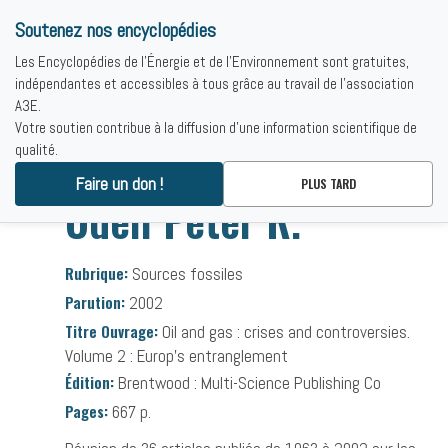
Soutenez nos encyclopédies
Les Encyclopédies de l'Énergie et de l'Environnement sont gratuites,
indépendantes et accessibles à tous grâce au travail de l'association
A3E.
Votre soutien contribue à la diffusion d'une information scientifique de
qualité.
Accueil
-
Bibliographies
-
Odell Peter R.
Faire un don !
PLUS TARD
Odell Peter R.
Rubrique:
Sources fossiles
Parution:
2002
Titre Ouvrage:
Oil and gas : crises and controversies.
Volume 2 : Europ’s entranglement
Édition:
Brentwood : Multi-Science Publishing Co
Pages:
667 p.