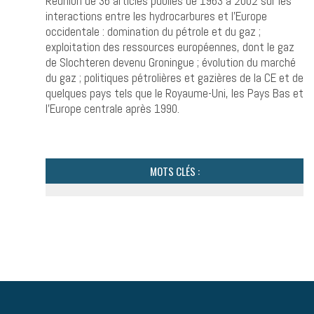
Réunion de 36 articles publiés de 1963 à 2002 sur les
interactions entre les hydrocarbures et l’Europe
occidentale : domination du pétrole et du gaz ;
exploitation des ressources européennes, dont le gaz
de Slochteren devenu Groningue ; évolution du marché
du gaz ; politiques pétrolières et gazières de la CE et de
quelques pays tels que le Royaume-Uni, les Pays Bas et
l’Europe centrale après 1990.
MOTS CLÉS :