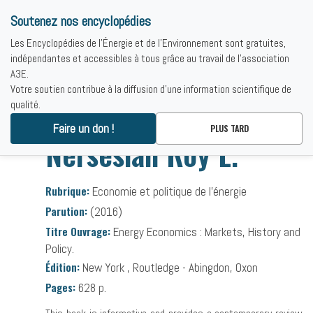
Soutenez nos encyclopédies
Les Encyclopédies de l'Énergie et de l'Environnement sont gratuites,
indépendantes et accessibles à tous grâce au travail de l'association
A3E.
Votre soutien contribue à la diffusion d'une information scientifique de
qualité.
Accueil
-
Bibliographies
-
Nersesian Roy L.
Faire un don !
PLUS TARD
Nersesian Roy L.
Rubrique:
Economie et politique de l’énergie
Parution:
(2016)
Titre Ouvrage:
Energy Economics : Markets, History and
Policy.
Édition:
New York , Routledge - Abingdon, Oxon
Pages:
628 p.