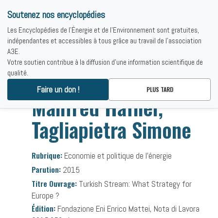
Soutenez nos encyclopédies
Les Encyclopédies de l'Énergie et de l'Environnement sont gratuites,
indépendantes et accessibles à tous grâce au travail de l'association
A3E.
Votre soutien contribue à la diffusion d'une information scientifique de
qualité.
Accueil
-
Bibliographies
-
Manfred Hafner, Tagliapietra Simone
Faire un don !
PLUS TARD
Manfred Hafner,
Tagliapietra Simone
Rubrique:
Economie et politique de l’énergie
Parution:
2015
Titre Ouvrage:
Turkish Stream: What Strategy for
Europe ?
Édition:
Fondazione Eni Enrico Mattei, Nota di Lavora