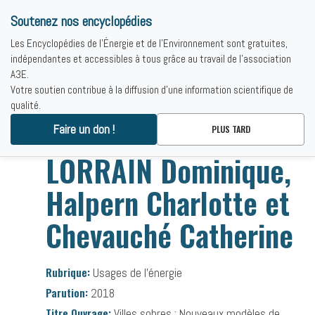
Soutenez nos encyclopédies
Les Encyclopédies de l'Énergie et de l'Environnement sont gratuites,
indépendantes et accessibles à tous grâce au travail de l'association
A3E.
Votre soutien contribue à la diffusion d'une information scientifique de
qualité.
Accueil
-
Bibliographies
-
LORRAIN Dominique, Halpern Charlotte et
Faire un don !
PLUS TARD
Chevauché Catherine
LORRAIN Dominique,
Halpern Charlotte et
Chevauché Catherine
Rubrique:
Usages de l’énergie
Parution:
2018
Titre Ouvrage:
Villes sobres : Nouveaux modèles de