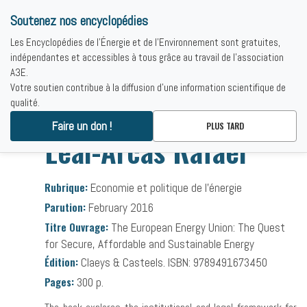
Soutenez nos encyclopédies
Les Encyclopédies de l'Énergie et de l'Environnement sont gratuites,
indépendantes et accessibles à tous grâce au travail de l'association
A3E.
Votre soutien contribue à la diffusion d'une information scientifique de
qualité.
Accueil
-
Bibliographies
-
Leal-Arcas Rafael
Faire un don !
PLUS TARD
Leal-Arcas Rafael
Rubrique:
Economie et politique de l’énergie
Parution:
February 2016
Titre Ouvrage:
The European Energy Union: The Quest
for Secure, Affordable and Sustainable Energy
Édition:
Claeys & Casteels. ISBN: 9789491673450
Pages:
300 p.