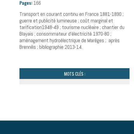
Pages:
166
Transport en courant continu en France 1881-1890 ;
guerre et publicité lumineuse ; coût marginal et
tarification1948-49 ; tourisme nucléaire ; chantier du
Blayais ; consommateur d’électricité 1970-80 ;
aménagement hydroélectrique de Marêges ; après
Brennilis ; bibliographie 2013-14.
MOTS CLÉS :