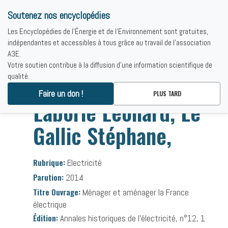
Soutenez nos encyclopédies
Les Encyclopédies de l'Énergie et de l'Environnement sont gratuites,
indépendantes et accessibles à tous grâce au travail de l'association
A3E.
Votre soutien contribue à la diffusion d'une information scientifique de
qualité.
Accueil
-
Bibliographies
-
Laborie Léonard, Le Gallic Stéphane,
Faire un don !
PLUS TARD
Laborie Léonard, Le
Gallic Stéphane,
Rubrique:
Electricité
Parution:
2014
Titre Ouvrage:
Ménager et aménager la France
électrique
Édition:
Annales historiques de l’électricité, n°12, 1