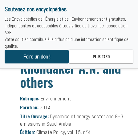
Soutenez nos encyclopédies
Les Encyclopédies de l'Énergie et de l'Environnement sont gratuites,
indépendantes et accessibles à tous grâce au travail de l'association
A3E.
Votre soutien contribue à la diffusion d'une information scientifique de
qualité.
Accueil
-
Bibliographies
-
Khondaker A.N. and others
Faire un don !
PLUS TARD
Khondaker A.N. and
others
Rubrique:
Environnement
Parution:
2014
Titre Ouvrage:
Dynamics of energy sector and GHG
emissions in Saudi Arabia
Édition:
Climate Policy, vol. 15, n°4