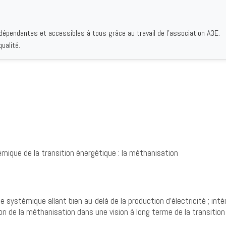
ndépendantes et accessibles à tous grâce au travail de l'association A3E.
IQUES
AUTEURS
INSTITUTIONS
BIBLIOGRAPHIES
QUI S
ualité.
ique de la transition énergétique : la méthanisation
 systémique allant bien au-delà de la production d’électricité ; inté
ion de la méthanisation dans une vision à long terme de la transition