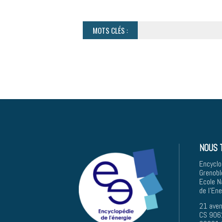
MOTS CLÉS :
NOUS 
Encyclo
Grenobl
Ecole N
de l'En
21 aven
CS 906