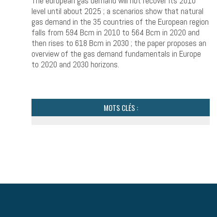
The european gas demand will not recover its 2010
level until about 2025 ; a scenarios show that natural
gas demand in the 35 countries of the European region
falls from 594 Bcm in 2010 to 564 Bcm in 2020 and
then rises to 618 Bcm in 2030 ; the paper proposes an
overview of the gas demand fundamentals in Europe
to 2020 and 2030 horizons.
MOTS CLÉS :