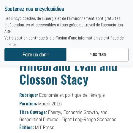
Soutenez nos encyclopédies
Les Encyclopédies de l'Énergie et de l'Environnement sont gratuites,
indépendantes et accessibles à tous grâce au travail de l'association
A3E.
Votre soutien contribue à la diffusion d'une information scientifique de
qualité.
Accueil
-
Bibliographies
-
Hillebrand Evan and Closson Stacy
Faire un don !
PLUS TARD
Hillebrand Evan and
Closson Stacy
Rubrique:
Economie et politique de l’énergie
Parution:
March 2015
Titre Ouvrage:
Energy, Economic Growth, and
Geopolitical Futures : Eight Long-Range Scenarios
Édition:
MIT Press