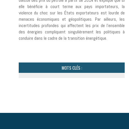
baisse des prix du pétrole à partir de 2014 et explique que si
elle bénéficie à court terme aux pays importateurs, la
violence du choc sur les États exportateurs est lourde de
menaces économiques et géopolitiques. Par ailleurs, les
incertitudes profondes qui affectent les prix de l’ensemble
des énergies compliquent singulièrement les politiques à
conduire dans le cadre de la transition éner­gétique.
MOTS CLÉS :