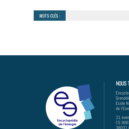
MOTS CLÉS :
NOUS 
Encyclo
Grenobl
Ecole N
de l'En
21 aven
CS 906
38031 