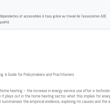
ndépendantes et accessibles à tous grâce au travail de l'association A3E.
IQUES
AUTEURS
INSTITUTIONS
BIBLIOGRAPHIES
QUI S
ualité.
: A Guide for Policymakers and Practitioners
n home heating – the increase in energy service use after a technolo
it plays out in the home heating sector, what this implies for energy
it summarises the empirical evidence, exploring its causes and the