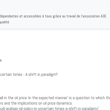
ndépendantes et accessibles à tous grâce au travail de l'association A3E.
IQUES
AUTEURS
INSTITUTIONS
BIBLIOGRAPHIES
QUI S
ualité.
ie
uncertain times - A shift in paradigm?
l in the oil price ‘in the expected manner’ is a question to which th
s and the implications on oil price dynamics.
-arabias-oil-policy-in-uncertain-times-a-shift-in-paradigm/