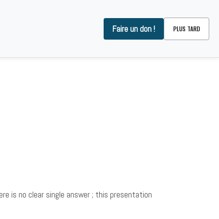
Faire un don !
PLUS TARD
OMMES-NOUS ?
CONTACT
ere is no clear single answer ; this presentation