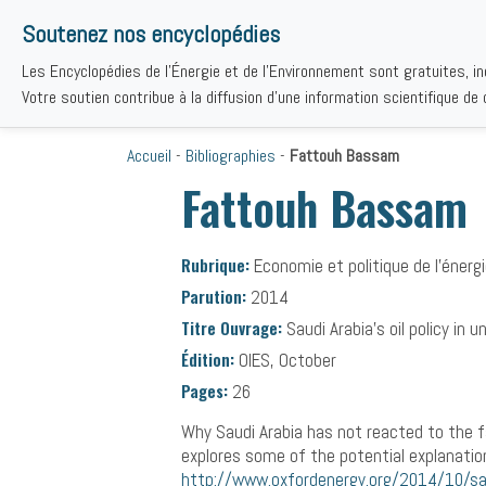
Soutenez nos encyclopédies
Les Encyclopédies de l'Énergie et de l'Environnement sont gratuites, i
THÉMAT
Votre soutien contribue à la diffusion d'une information scientifique de q
Accueil
-
Bibliographies
-
Fattouh Bassam
Fattouh Bassam
Rubrique:
Economie et politique de l’énerg
Parution:
2014
Titre Ouvrage:
Saudi Arabia's oil policy in 
Édition:
OIES, October
Pages:
26
Why Saudi Arabia has not reacted to the fal
explores some of the potential explanation
http://www.oxfordenergy.org/2014/10/saudi