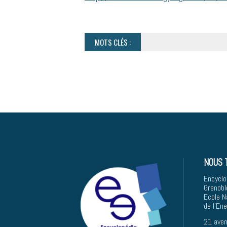
MOTS CLÉS :
NOUS 
Encyclo
Grenobl
Ecole N
de l'En
21 aven