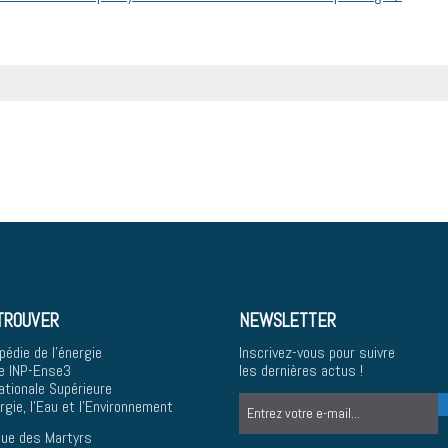
TROUVER
NEWSLETTER
pédie de l'énergie
Inscrivez-vous pour suivre
e INP-Ense3
les dernières actus !
ationale Supérieure
ergie, l'Eau et l'Environnement
ue des Martyrs