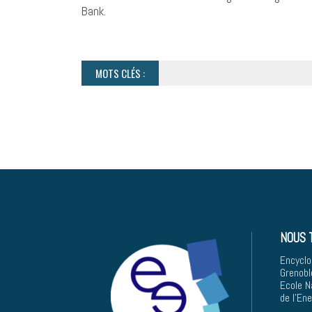
Bank.
MOTS CLÉS :
NOUS 
Encyclo
Grenobl
Ecole N
de l'En