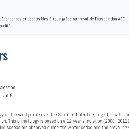
ndépendantes et accessibles à tous grâce au travail de l'association A3E.
IQUES
AUTEURS
INSTITUTIONS
BIBLIOGRAPHIES
QUI S
ualité.
rs
alestine
 vol. 56
y of the wind profile over the State of Palestine, together with the
ion. This climatology is based on a 12-year simulation (2000–2011
nd speeds are observed during the winter period and the prevailing 