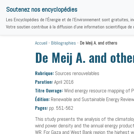
Soutenez nos encyclopédies
Les Encyclopédies de l'Énergie et de l'Environnement sont gratuites, i
THÉMAT
Votre soutien contribue à la diffusion d'une information scientifique de q
Accueil
-
Bibliographies
-
De Meij A. and others
De Meij A. and othe
Rubrique:
Sources renouvelables
Parution:
April 2016
Titre Ouvrage:
Wind energy resource mapping of P
Édition:
Renewable and Sustainable Energy Review,
Pages:
pp. 551-562
This study presents the analysis of the climatolog
wind power density and the annual energy product
WR. For Gaza and West Bank region the highest wi