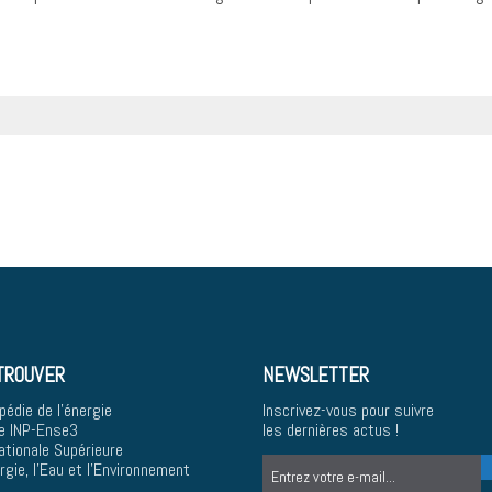
TROUVER
NEWSLETTER
pédie de l'énergie
Inscrivez-vous pour suivre
e INP-Ense3
les dernières actus !
ationale Supérieure
ergie, l'Eau et l'Environnement