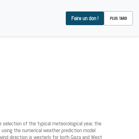
Faire un don !
PLUS TARD
OMMES-NOUS ?
CONTACT
 selection of the typical meteorological year, the
) using the numerical weather prediction model
wind direction is westerly for both Gaza and West