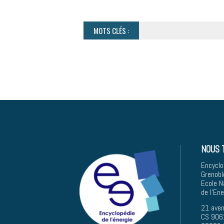
MOTS CLÉS :
NOUS 
Encyclo
Grenobl
Ecole N
de l'En
21 aven
CS 906