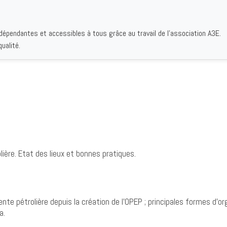
ndépendantes et accessibles à tous grâce au travail de l'association A3E.
IQUES
AUTEURS
INSTITUTIONS
BIBLIOGRAPHIES
QUI S
ualité.
lière. Etat des lieux et bonnes pratiques.
ente pétrolière depuis la création de l’OPEP ; principales formes d
a.