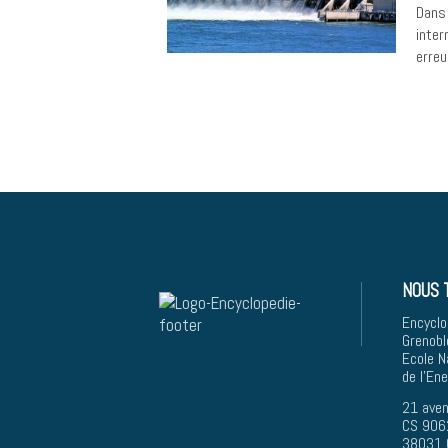
Dans 
inter
erreu
NOUS 
Encyclo
Grenobl
Ecole N
de l'En
21 aven
CS 906
38031 