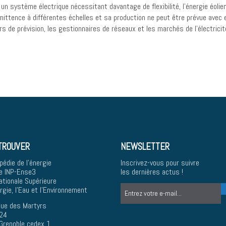
un système électrique nécessitant davantage de flexibilité, l’énergie éoli
mittence à différentes échelles et sa production ne peut être prévue avec e
rs de prévision, les gestionnaires de réseaux et les marchés de l’électrici
TROUVER
NEWSLETTER
pédie de l'énergie
Inscrivez-vous pour suivre
e INP-Ense3
les dernières actus !
ationale Supérieure
ergie, l'Eau et l'Environnement
ue des Martyrs
24
Grenoble cedex 1