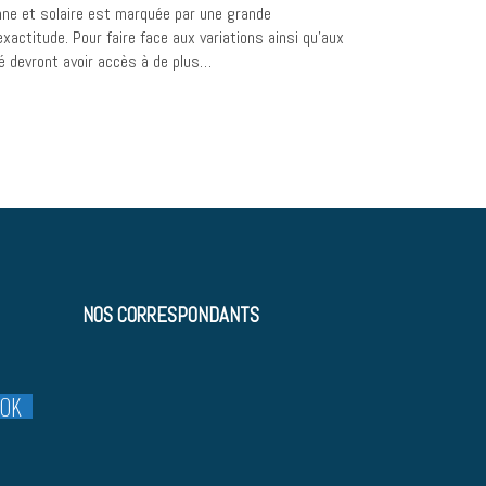
enne et solaire est marquée par une grande
xactitude. Pour faire face aux variations ainsi qu’aux
té devront avoir accès à de plus…
NOS CORRESPONDANTS