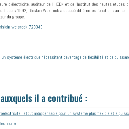
ieure d’électricité, auditeur de l’IHEDN et de l’Institut des hautes études 
que. Depuis 1992, Ghislain Weisrock a occupé différentes fonctions au sein 
zur du groupe.
islain-weisrock-728943
ns un système électrique nécessitant davantage de flexibilité et de puissan
auxquels il a contribué :
roélectricité : atout indispensable pour un système plus flexible et à puis
lectricité