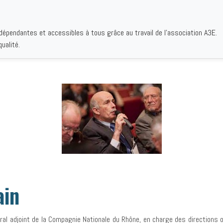
ndépendantes et accessibles à tous grâce au travail de l'association A3E.
IQUES
AUTEURS
INSTITUTIONS
BIBLIOGRAPHIES
QUI S
ualité.
ain
al adjoint de la Compagnie Nationale du Rhône, en charge des directions o