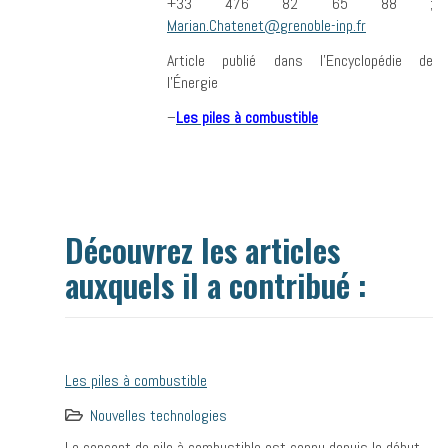
+33 476 82 65 88 ;
Marian.Chatenet@grenoble-inp.fr
Article publié dans l’Encyclopédie de
l’Énergie
–
Les piles à combustible
Découvrez les articles
auxquels il a contribué :
Les piles à combustible
Nouvelles technologies
Le concept de pile à combustible est connu depuis le début